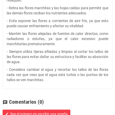
resequen.
- Retira las flores marchitas y las hojas caídas para permitir que
las demás flores reciban los nutrientes adecuados.
- Evita exponer las flores a corrientes de aire frío, ya que esto
puede causar enfriamiento y afectar su vitalidad.
- Mantén las flores alejadas de fuentes de calor directas, como
radiadores o estufas, ya que el calor excesivo puede
marchitarlas prematuramente.
- Siempre utiliza tijeras afiladas y limpias al cortar los tallos de
las flores para evitar dañar su estructura y facilitar su absorción
de agua.
- Considera cambiar el agua y recortar los tallos de las flores
cada vez que veas que el agua está turbia o las puntas de los
tallos se ven marchitas.
Comentarios
(0)
chat
Sea el primero en escribir una reseña
edit