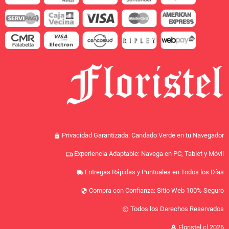
Privacidad Garantizada: Candado Verde en tu Navegador
lock
Experiencia Adaptable: Navega en PC, Tablet y Móvil
devices
Entregas Rápidas y Puntuales en Todos los Días
local_shipping
Compra con Confianza: Sitio Web 100% Seguro
security
Todos los Derechos Reservados
copyright
Floristel.cl 2026
local_florist