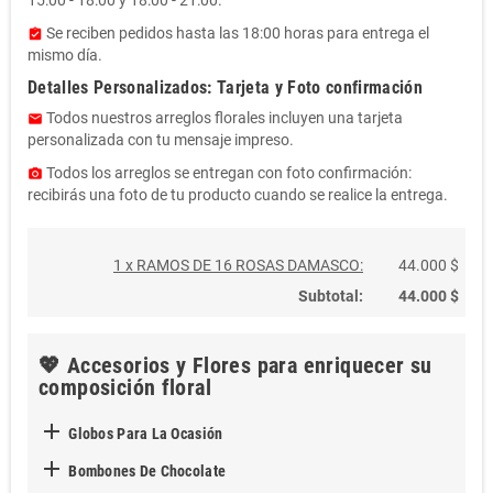
Se reciben pedidos hasta las 18:00 horas para entrega el
assignment_turned_in
mismo día.
Detalles Personalizados: Tarjeta y Foto confirmación
Todos nuestros arreglos florales incluyen una tarjeta
email
personalizada con tu mensaje impreso.
Todos los arreglos se entregan con foto confirmación:
photo_camera
recibirás una foto de tu producto cuando se realice la entrega.
1 x RAMOS DE 16 ROSAS DAMASCO:
44.000 $
Subtotal:
44.000 $
💖 Accesorios y Flores para enriquecer su
composición floral

Globos Para La Ocasión

Bombones De Chocolate