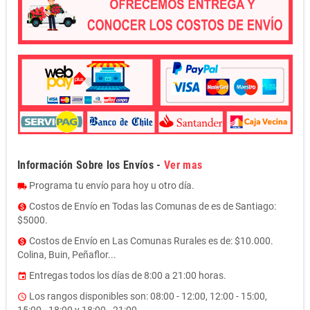
Información Sobre los Envíos -
Ver mas
Programa tu envío para hoy u otro día.
local_shipping
Costos de Envío en Todas las Comunas de es de Santiago:
monetization_on
$5000.
Costos de Envío en Las Comunas Rurales es de: $10.000.
monetization_on
Colina, Buin, Peñaflor...
Entregas todos los días de 8:00 a 21:00 horas.
event
Los rangos disponibles son: 08:00 - 12:00, 12:00 - 15:00,
access_time
15:00 - 18:00 y 18:00 - 21:00.