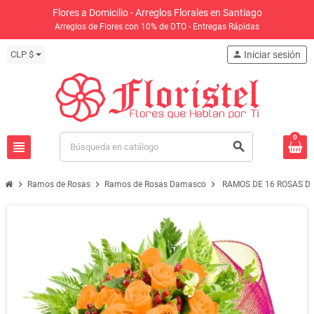
Flores a Domicilio - Arreglos Florales en Santiago
Arreglos de Flores con 10% de DTO - Entregas Rápidas
CLP $
person
Iniciar sesión
0
view_headline
search
chevron_right
chevron_right
chevron_right
Ramos de Rosas
Ramos de Rosas Damasco
RAMOS DE 16 ROSAS 