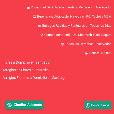
Privacidad Garantizada: Candado Verde en tu Navegador
lock
Experiencia Adaptable: Navega en PC, Tablet y Móvil
devices
Entregas Rápidas y Puntuales en Todos los Días
local_shipping
Compra con Confianza: Sitio Web 100% Seguro
security
Todos los Derechos Reservados
copyright
Floristel.cl 2026
local_florist
Flores a Domicilio en Santiago
Arreglos de Flores a Domicilio
Arreglos Florales a Domicilio en Santiago
ChatBot Asistente
Contáctanos