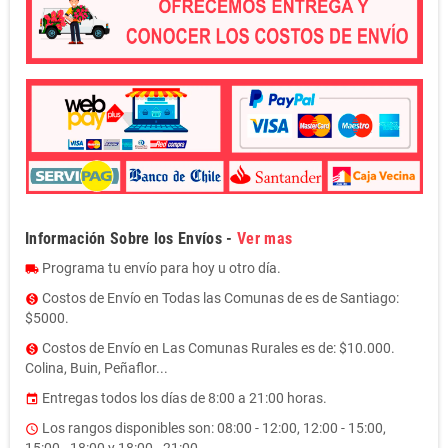
Información Sobre los Envíos -
Ver mas
Programa tu envío para hoy u otro día.
local_shipping
Costos de Envío en Todas las Comunas de es de Santiago:
monetization_on
$5000.
Costos de Envío en Las Comunas Rurales es de: $10.000.
monetization_on
Colina, Buin, Peñaflor...
Entregas todos los días de 8:00 a 21:00 horas.
event
Los rangos disponibles son: 08:00 - 12:00, 12:00 - 15:00,
access_time
15:00 - 18:00 y 18:00 - 21:00.