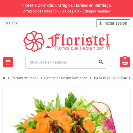
Flores a Domicilio - Arreglos Florales en Santiago
Arreglos de Flores con 10% de DTO - Entregas Rápidas
CLP $
person
Iniciar sesión
0
view_headline
search
chevron_right
chevron_right
chevron_right
Ramos de Rosas
Ramos de Rosas Damasco
RAMOS DE 18 ROSAS 