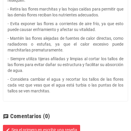
resequen.
- Retira las flores marchitas y las hojas caídas para permitir que
las demás flores reciban los nutrientes adecuados.
- Evita exponer las flores a corrientes de aire frío, ya que esto
puede causar enfriamiento y afectar su vitalidad.
- Mantén las flores alejadas de fuentes de calor directas, como
radiadores o estufas, ya que el calor excesivo puede
marchitarlas prematuramente.
- Siempre utiliza tijeras afiladas y limpias al cortar los tallos de
las flores para evitar dañar su estructura y facilitar su absorción
de agua.
- Considera cambiar el agua y recortar los tallos de las flores
cada vez que veas que el agua está turbia o las puntas de los
tallos se ven marchitas.
Comentarios
(0)
chat
Sea el primero en escribir una reseña
edit