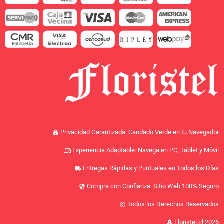
Privacidad Garantizada: Candado Verde en tu Navegador
lock
Experiencia Adaptable: Navega en PC, Tablet y Móvil
devices
Entregas Rápidas y Puntuales en Todos los Días
local_shipping
Compra con Confianza: Sitio Web 100% Seguro
security
Todos los Derechos Reservados
copyright
Floristel.cl 2026
local_florist