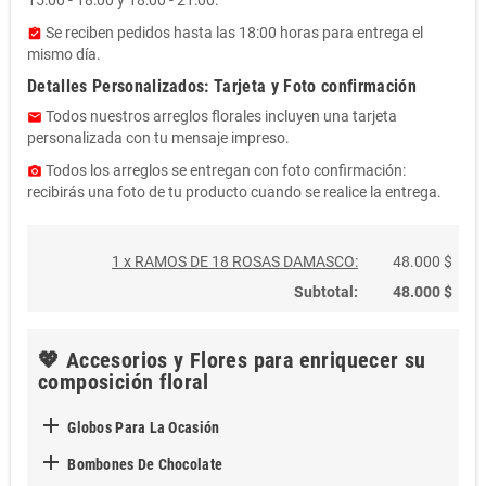
Se reciben pedidos hasta las 18:00 horas para entrega el
assignment_turned_in
mismo día.
Detalles Personalizados: Tarjeta y Foto confirmación
Todos nuestros arreglos florales incluyen una tarjeta
email
personalizada con tu mensaje impreso.
Todos los arreglos se entregan con foto confirmación:
photo_camera
recibirás una foto de tu producto cuando se realice la entrega.
1 x RAMOS DE 18 ROSAS DAMASCO:
48.000 $
Subtotal:
48.000 $
💖 Accesorios y Flores para enriquecer su
composición floral

Globos Para La Ocasión

Bombones De Chocolate