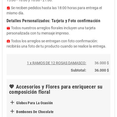
Se reciben pedidos hasta las 18:00 horas para entrega el
assignment_turned_in
mismo día.
Detalles Personalizados: Tarjeta y Foto confirmación
Todos nuestros arreglos florales incluyen una tarjeta
email
personalizada con tu mensaje impreso.
Todos los arreglos se entregan con foto confirmación:
photo_camera
recibirás una foto de tu producto cuando se realice la entrega.
1 x RAMOS DE 12 ROSAS DAMASCO:
36.000 $
Subtotal:
36.000 $
💖 Accesorios y Flores para enriquecer su
composición floral

Globos Para La Ocasión

Bombones De Chocolate