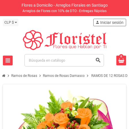
Flores a Domicilio - Arreglos Florales en Santiago
Arreglos de Flores con 10% de DTO - Entregas Rápidas
CLP $
person
Iniciar sesión
0
view_headline
search
chevron_right
chevron_right
chevron_right
Ramos de Rosas
Ramos de Rosas Damasco
RAMOS DE 12 ROSAS 