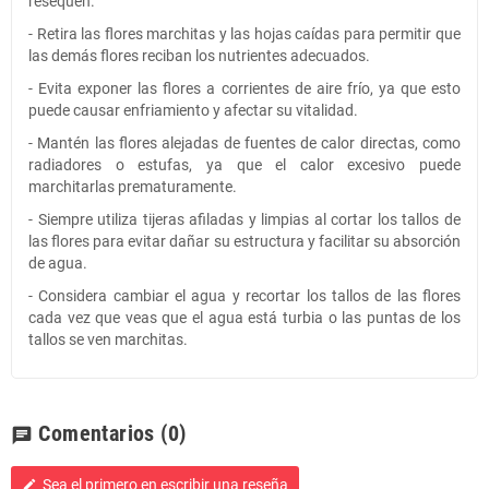
resequen.
- Retira las flores marchitas y las hojas caídas para permitir que
las demás flores reciban los nutrientes adecuados.
- Evita exponer las flores a corrientes de aire frío, ya que esto
puede causar enfriamiento y afectar su vitalidad.
- Mantén las flores alejadas de fuentes de calor directas, como
radiadores o estufas, ya que el calor excesivo puede
marchitarlas prematuramente.
- Siempre utiliza tijeras afiladas y limpias al cortar los tallos de
las flores para evitar dañar su estructura y facilitar su absorción
de agua.
- Considera cambiar el agua y recortar los tallos de las flores
cada vez que veas que el agua está turbia o las puntas de los
tallos se ven marchitas.
Comentarios
(0)
chat
Sea el primero en escribir una reseña
edit