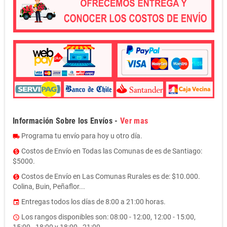
Información Sobre los Envíos -
Ver mas
Programa tu envío para hoy u otro día.
local_shipping
Costos de Envío en Todas las Comunas de es de Santiago:
monetization_on
$5000.
Costos de Envío en Las Comunas Rurales es de: $10.000.
monetization_on
Colina, Buin, Peñaflor...
Entregas todos los días de 8:00 a 21:00 horas.
event
Los rangos disponibles son: 08:00 - 12:00, 12:00 - 15:00,
access_time
15:00 - 18:00 y 18:00 - 21:00.