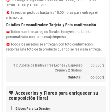
access_time
15:00 - 18:00 y 18:00 - 21:00.
Se reciben pedidos hasta las 18:00 horas para entrega el
assignment_turned_in
mismo día.
Detalles Personalizados: Tarjeta y Foto confirmación
Todos nuestros arreglos florales incluyen una tarjeta
email
personalizada con tu mensaje impreso.
Todos los arreglos se entregan con foto confirmación:
photo_camera
recibirás una foto de tu producto cuando se realice la entrega.
1 x Cubeta de Baileys Tres Leches y Espresso
66.000 $
Creme y 2 Globos:
Subtotal:
66.000 $
💖 Accesorios y Flores para enriquecer su
composición floral

Globos Para La Ocasión