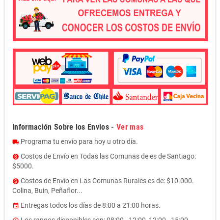
Información Sobre los Envíos -
Ver mas
Programa tu envío para hoy u otro día.
local_shipping
Costos de Envío en Todas las Comunas de es de Santiago:
monetization_on
$5000.
Costos de Envío en Las Comunas Rurales es de: $10.000.
monetization_on
Colina, Buin, Peñaflor...
Entregas todos los días de 8:00 a 21:00 horas.
event
Los rangos disponibles son: 08:00 - 12:00, 12:00 - 15:00,