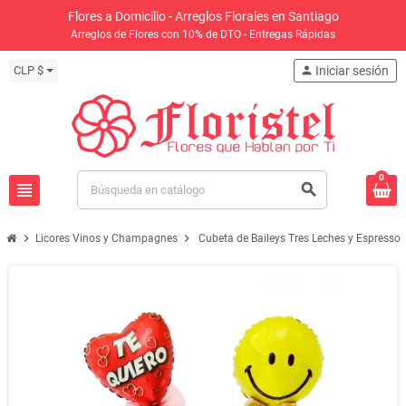
Flores a Domicilio - Arreglos Florales en Santiago
Arreglos de Flores con 10% de DTO - Entregas Rápidas
CLP $
person
Iniciar sesión
0
view_headline
search
chevron_right
chevron_right
Licores Vinos y Champagnes
Cubeta de Baileys Tres Leches y Espresso