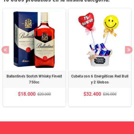
Ballantine's Scotch Whisky Finest
Cubeta con 6 Energéticas Red Bull
750cc
y 2 Globos
$18.000
$32.400
$20.000
$36.000