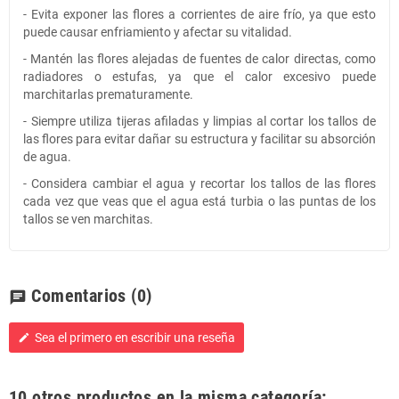
- Evita exponer las flores a corrientes de aire frío, ya que esto
puede causar enfriamiento y afectar su vitalidad.
- Mantén las flores alejadas de fuentes de calor directas, como
radiadores o estufas, ya que el calor excesivo puede
marchitarlas prematuramente.
- Siempre utiliza tijeras afiladas y limpias al cortar los tallos de
las flores para evitar dañar su estructura y facilitar su absorción
de agua.
- Considera cambiar el agua y recortar los tallos de las flores
cada vez que veas que el agua está turbia o las puntas de los
tallos se ven marchitas.
Comentarios
(0)
chat
Sea el primero en escribir una reseña
edit
10 otros productos en la misma categoría: