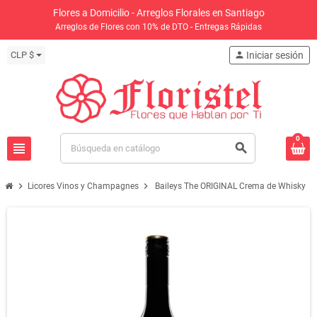
Flores a Domicilio - Arreglos Florales en Santiago
Arreglos de Flores con 10% de DTO - Entregas Rápidas
CLP $
person
Iniciar sesión
0
view_headline
search
chevron_right
chevron_right
Licores Vinos y Champagnes
Baileys The ORIGINAL Crema de Whisky