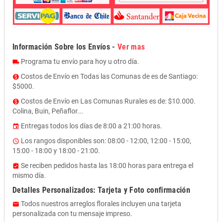
Información Sobre los Envíos -
Ver mas
Programa tu envío para hoy u otro día.
local_shipping
Costos de Envío en Todas las Comunas de es de Santiago:
monetization_on
$5000.
Costos de Envío en Las Comunas Rurales es de: $10.000.
monetization_on
Colina, Buin, Peñaflor...
Entregas todos los días de 8:00 a 21:00 horas.
event
Los rangos disponibles son: 08:00 - 12:00, 12:00 - 15:00,
access_time
15:00 - 18:00 y 18:00 - 21:00.
Se reciben pedidos hasta las 18:00 horas para entrega el
assignment_turned_in
mismo día.
Detalles Personalizados: Tarjeta y Foto confirmación
Todos nuestros arreglos florales incluyen una tarjeta
email
personalizada con tu mensaje impreso.