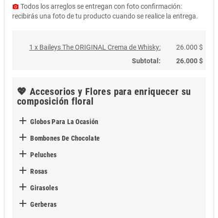
Todos los arreglos se entregan con foto confirmación:
photo_camera
recibirás una foto de tu producto cuando se realice la entrega.
1 x Baileys The ORIGINAL Crema de Whisky:
26.000 $
Subtotal:
26.000 $
💖 Accesorios y Flores para enriquecer su
composición floral

Globos Para La Ocasión

Bombones De Chocolate

Peluches

Rosas

Girasoles

Gerberas