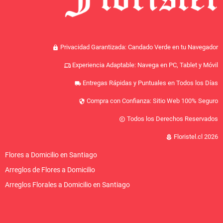
Privacidad Garantizada: Candado Verde en tu Navegador
lock
Experiencia Adaptable: Navega en PC, Tablet y Móvil
devices
Entregas Rápidas y Puntuales en Todos los Días
local_shipping
Compra con Confianza: Sitio Web 100% Seguro
security
Todos los Derechos Reservados
copyright
Floristel.cl 2026
local_florist
Flores a Domicilio en Santiago
Arreglos de Flores a Domicilio
Arreglos Florales a Domicilio en Santiago