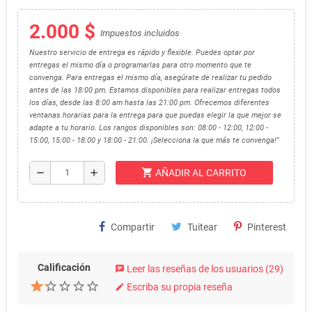
2.000 $
Impuestos incluidos
Nuestro servicio de entrega es rápido y flexible. Puedes optar por
entregas el mismo día o programarlas para otro momento que te
convenga. Para entregas el mismo día, asegúrate de realizar tu pedido
antes de las 18:00 pm. Estamos disponibles para realizar entregas todos
los días, desde las 8:00 am hasta las 21:00 pm. Ofrecemos diferentes
ventanas horarias para la entrega para que puedas elegir la que mejor se
adapte a tu horario. Los rangos disponibles son: 08:00 - 12:00, 12:00 -
15:00, 15:00 - 18:00 y 18:00 - 21:00. ¡Selecciona la que más te convenga!"
shopping_cart
remove
add
AÑADIR AL CARRITO
Compartir
Tuitear
Pinterest
Calificación
Leer las reseñas de los usuarios
(29)
chat
Escriba su propia reseña
edit