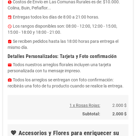
Costos de Envío en Las Comunas Rurales es de: $10.000.
monetization_on
Colina, Buin, Peñaflor...
Entregas todos los días de 8:00 a 21:00 horas.
event
Los rangos disponibles son: 08:00 - 12:00, 12:00 - 15:00,
access_time
15:00 - 18:00 y 18:00 - 21:00.
Se reciben pedidos hasta las 18:00 horas para entrega el
assignment_turned_in
mismo día.
Detalles Personalizados: Tarjeta y Foto confirmación
Todos nuestros arreglos florales incluyen una tarjeta
email
personalizada con tu mensaje impreso.
Todos los arreglos se entregan con foto confirmación:
photo_camera
recibirás una foto de tu producto cuando se realice la entrega.
1 x Rosas Rojas:
2.000 $
Subtotal:
2.000 $
💖 Accesorios y Flores para enriquecer su