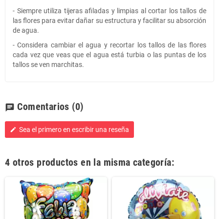
- Siempre utiliza tijeras afiladas y limpias al cortar los tallos de
las flores para evitar dañar su estructura y facilitar su absorción
de agua.
- Considera cambiar el agua y recortar los tallos de las flores
cada vez que veas que el agua está turbia o las puntas de los
tallos se ven marchitas.
Comentarios
(0)
chat
Sea el primero en escribir una reseña
edit
4 otros productos en la misma categoría: