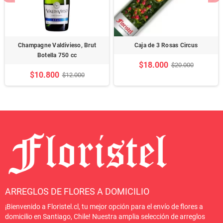
Champagne Valdivieso, Brut
Caja de 3 Rosas Circus
Botella 750 cc
$18.000
$20.000
$10.800
$12.000
ARREGLOS DE FLORES A DOMICILIO
¡Bienvenido a Floristel.cl, tu mejor opción para el envío de flores a
domicilio en Santiago, Chile! Nuestra amplia selección de arreglos