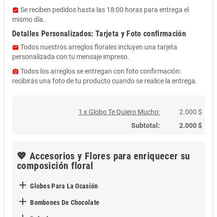
Se reciben pedidos hasta las 18:00 horas para entrega el
assignment_turned_in
mismo día.
Detalles Personalizados: Tarjeta y Foto confirmación
Todos nuestros arreglos florales incluyen una tarjeta
email
personalizada con tu mensaje impreso.
Todos los arreglos se entregan con foto confirmación:
photo_camera
recibirás una foto de tu producto cuando se realice la entrega.
1 x Globo Te Quiero Mucho:
2.000 $
Subtotal:
2.000 $
💖 Accesorios y Flores para enriquecer su
composición floral

Globos Para La Ocasión

Bombones De Chocolate