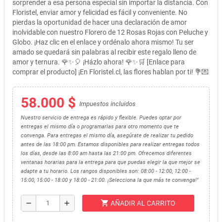
sorprender a esa persona especial sin importar la distancia. Con
Floristel, enviar amor y felicidad es fácil y conveniente. No
pierdas la oportunidad de hacer una declaración de amor
inolvidable con nuestro Florero de 12 Rosas Rojas con Peluche y
Globo. ¡Haz clic en el enlace y ordénalo ahora mismo! Tu ser
amado se quedará sin palabras al recibir este regalo lleno de
amor y ternura. 🌹✨🎈 ¡Házlo ahora! 🌹✨🛒 [Enlace para
comprar el producto] ¡En Floristel.cl, las flores hablan por ti! 💐💌
58.000 $
Impuestos incluidos
Nuestro servicio de entrega es rápido y flexible. Puedes optar por
entregas el mismo día o programarlas para otro momento que te
convenga. Para entregas el mismo día, asegúrate de realizar tu pedido
antes de las 18:00 pm. Estamos disponibles para realizar entregas todos
los días, desde las 8:00 am hasta las 21:00 pm. Ofrecemos diferentes
ventanas horarias para la entrega para que puedas elegir la que mejor se
adapte a tu horario. Los rangos disponibles son: 08:00 - 12:00, 12:00 -
15:00, 15:00 - 18:00 y 18:00 - 21:00. ¡Selecciona la que más te convenga!"
shopping_cart
remove
add
AÑADIR AL CARRITO