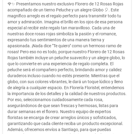
🌹✨ Presentamos nuestro exclusivo Florero de 12 Rosas Rojas
acompañado de un tierno Peluche y un alegre Globo 🎈. Este
magnífico arreglo es el regalo perfecto para transmitir todo tu
amor y admiración. Imagina el brillo en los ojos de esa persona
especial al recibir este regalo tan maravilloso. Cada una de
nuestras doce rosas rojas simboliza la pasión y el romance,
expresando tus sentimientos de una manera tierna y
apasionada. ¡Nada dice "Te quiero" como un hermoso ramo de
rosas! Pero eso no es todo, porque nuestro Florero de 12 Rosas
Rojas también incluye un peluche suavecito y un alegre globo, lo
que lo convierte en una experiencia de regalo completa. El
peluche será el compañero perfecto, brindando amor y calidez
duraderos incluso cuando no estés presente. Mientras que el
globo, con sus colores vibrantes, le dará un toque lúdico y lleno
de alegría a cualquier espacio. En Florería Floristel, entendemos
la importancia de los detalles y la calidad de nuestros productos.
Por eso, seleccionamos cuidadosamente cada rosa,
asegurándonos de que sean frescas y hermosas, listas para
durar semanas en el florero. Nuestro equipo de expertos
floristas se encarga de crear arreglos únicos y sofisticados,
garantizando que cada cliente reciba un producto excepcional.
Además, ofrecemos envíos a Santiago, para que puedas