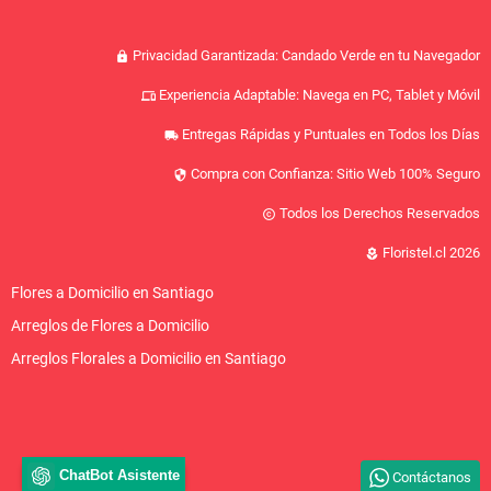
Privacidad Garantizada: Candado Verde en tu Navegador
lock
Experiencia Adaptable: Navega en PC, Tablet y Móvil
devices
Entregas Rápidas y Puntuales en Todos los Días
local_shipping
Compra con Confianza: Sitio Web 100% Seguro
security
Todos los Derechos Reservados
copyright
Floristel.cl 2026
local_florist
Flores a Domicilio en Santiago
Arreglos de Flores a Domicilio
Arreglos Florales a Domicilio en Santiago
ChatBot Asistente
Contáctanos