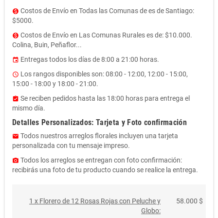
Costos de Envío en Todas las Comunas de es de Santiago:
monetization_on
$5000.
Costos de Envío en Las Comunas Rurales es de: $10.000.
monetization_on
Colina, Buin, Peñaflor...
Entregas todos los días de 8:00 a 21:00 horas.
event
Los rangos disponibles son: 08:00 - 12:00, 12:00 - 15:00,
access_time
15:00 - 18:00 y 18:00 - 21:00.
Se reciben pedidos hasta las 18:00 horas para entrega el
assignment_turned_in
mismo día.
Detalles Personalizados: Tarjeta y Foto confirmación
Todos nuestros arreglos florales incluyen una tarjeta
email
personalizada con tu mensaje impreso.
Todos los arreglos se entregan con foto confirmación:
photo_camera
recibirás una foto de tu producto cuando se realice la entrega.
1 x Florero de 12 Rosas Rojas con Peluche y
58.000 $
Globo: