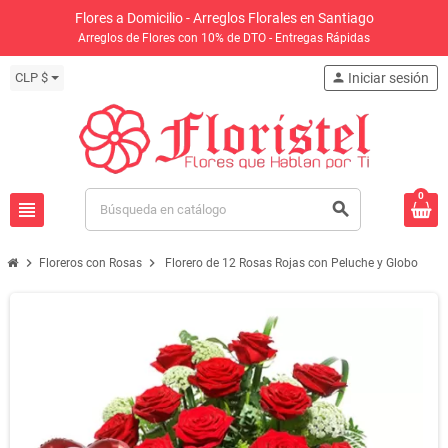
Flores a Domicilio - Arreglos Florales en Santiago
Arreglos de Flores con 10% de DTO - Entregas Rápidas
CLP $
person
Iniciar sesión
0
view_headline
search
chevron_right
chevron_right
Floreros con Rosas
Florero de 12 Rosas Rojas con Peluche y Globo