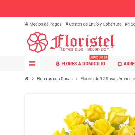
Medios de Pagos
Costos de Envío y Cobertura
So
card_giftcard
location_on
ARREGLOS DE
view_headline
FLORES A DOMICILIO
ARRE
local_florist
brightness_5
chevron_right
Floreros con Rosas
chevron_right
Florero de 12 Rosas Amarilla