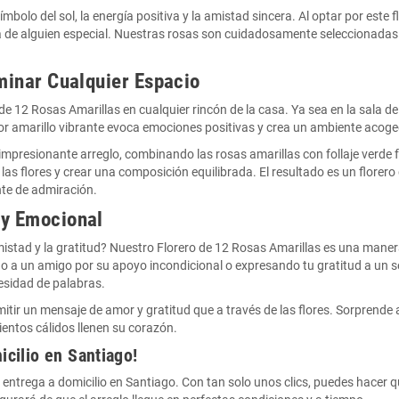
olo del sol, la energía positiva y la amistad sincera. Al optar por este f
ía de alguien especial. Nuestras rosas son cuidadosamente seleccionadas 
uminar Cualquier Espacio
 12 Rosas Amarillas en cualquier rincón de la casa. Ya sea en la sala de es
olor amarillo vibrante evoca emociones positivas y crea un ambiente acoge
 impresionante arreglo, combinando las rosas amarillas con follaje verde 
las flores y crear una composición equilibrada. El resultado es un florer
nte de admiración.
 y Emocional
mistad y la gratitud? Nuestro Florero de 12 Rosas Amarillas es una maner
do a un amigo por su apoyo incondicional o expresando tu gratitud a un s
esidad de palabras.
mitir un mensaje de amor y gratitud que a través de las flores. Sorprende
ientos cálidos llenen su corazón.
cilio en Santiago!
de entrega a domicilio en Santiago. Con tan solo unos clics, puedes hacer 