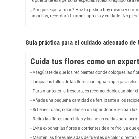
la puerta de esa persona especial. Nuestro equipo se ase
¿Por qué esperar más? Haz tu pedido hoy mismo y sorpre
amarillas, recordará tu amor, aprecio y cuidado. No pier
Guía práctica para el cuidado adecuado de 
Cuida tus flores como un expert
- Asegúrate de que los recipientes donde coloques las fl
- Limpia los tallos de las flores con agua limpia para eli
- Para mantener la frescura, es recomendable cambiar el 
- Añade una pequeña cantidad de fertilizante a los recipie
- Si tienes rosas, colócalas en un lugar donde reciban luz 
- Retira las flores marchitas y las hojas caídas para perm
- Evita exponer las flores a corrientes de aire frío, ya qu
- Mantén las flores alejadas de fuentes de calor directa