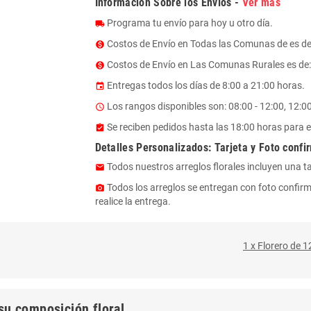
Información Sobre los Envíos -
Ver mas
Programa tu envío para hoy u otro día.
local_shipping
Costos de Envío en Todas las Comunas de es d
monetization_on
Costos de Envío en Las Comunas Rurales es de: $
monetization_on
Entregas todos los días de 8:00 a 21:00 horas.
event
Los rangos disponibles son: 08:00 - 12:00, 12:00 
access_time
Se reciben pedidos hasta las 18:00 horas para e
assignment_turned_in
Detalles Personalizados: Tarjeta y Foto confi
Todos nuestros arreglos florales incluyen una t
email
Todos los arreglos se entregan con foto confirm
photo_camera
realice la entrega.
1 x Florero de 1
su composición floral