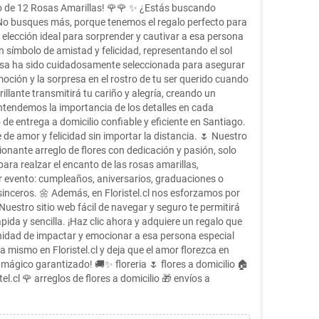
ero de 12 Rosas Amarillas! 🌹🌹 ✨ ¿Estás buscando
 No busques más, porque tenemos el regalo perfecto para
la elección ideal para sorprender y cautivar a esa persona
n símbolo de amistad y felicidad, representando el sol
osa ha sido cuidadosamente seleccionada para asegurar
moción y la sorpresa en el rostro de tu ser querido cuando
rillante transmitirá tu cariño y alegría, creando un
entendemos la importancia de los detalles en cada
 de entrega a domicilio confiable y eficiente en Santiago.
e amor y felicidad sin importar la distancia. 🌷 Nuestro
ionante arreglo de flores con dedicación y pasión, solo
ara realzar el encanto de las rosas amarillas,
er evento: cumpleaños, aniversarios, graduaciones o
nceros. 🌼 Además, en Floristel.cl nos esforzamos por
uestro sitio web fácil de navegar y seguro te permitirá
pida y sencilla. ¡Haz clic ahora y adquiere un regalo que
unidad de impactar y emocionar a esa persona especial
 mismo en Floristel.cl y deja que el amor florezca en
mágico garantizado! 🚚✨ floreria 🌷 flores a domicilio 🏠
tel.cl 🌹 arreglos de flores a domicilio 🎁 envíos a