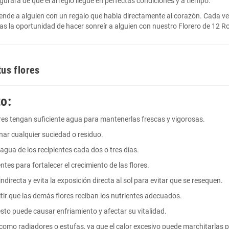
gurará de que el arreglo llegue en perfectas condiciones y a tiempo.
nde a alguien con un regalo que habla directamente al corazón. Cada ve
das la oportunidad de hacer sonreír a alguien con nuestro Florero de 12 R
tus flores
o:
ores tengan suficiente agua para mantenerlas frescas y vigorosas.
minar cualquier suciedad o residuo.
agua de los recipientes cada dos o tres días.
ntes para fortalecer el crecimiento de las flores.
indirecta y evita la exposición directa al sol para evitar que se resequen.
itir que las demás flores reciban los nutrientes adecuados.
e esto puede causar enfriamiento y afectar su vitalidad.
s, como radiadores o estufas, ya que el calor excesivo puede marchitarla