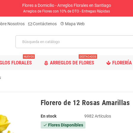
Flores a Domicilio - Arreglos Florales en Santiago
Arreglos de Flores con 10% de DTO - Entregas Rápidas
bre Nosotros
Contáctenos
Mapa Web
help_outline
NUEVOS
DESTACADOS
GLOS FLORALES
ARREGLOS DE FLORES
FLORERÍA 
spa
local_florist
s
Florero de 12 Rosas Amarillas
En stock
9982 Artículos
Flores Disponibles
check