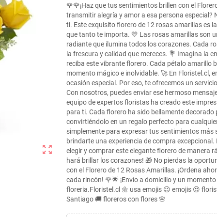
🌹🌹¡Haz que tus sentimientos brillen con el Flor
transmitir alegría y amor a esa persona especial?
ti. Este exquisito florero de 12 rosas amarillas es 
que tanto te importa. 💛 Las rosas amarillas son u
radiante que ilumina todos los corazones. Cada r
la frescura y calidad que mereces. 💐 Imagina la e
reciba este vibrante florero. Cada pétalo amarillo b
momento mágico e inolvidable. 🚀 En Floristel.cl, 
ocasión especial. Por eso, te ofrecemos un servicio
Con nosotros, puedes enviar ese hermoso mensaje d
equipo de expertos floristas ha creado este impres
para ti. Cada florero ha sido bellamente decorado p
convirtiéndolo en un regalo perfecto para cualqui
simplemente para expresar tus sentimientos más si
brindarte una experiencia de compra excepcional. N
zoom_out_map
elegir y comprar este elegante florero de manera rá
hará brillar los corazones! 🎁 No pierdas la oport
con el Florero de 12 Rosas Amarillas. ¡Ordena ahora
cada rincón! 🌹🌟 ¡Envío a domicilio y un momento 
floreria.Floristel.cl 🌼 usa emojis 😉 emojis 😍 floris
Santiago 🚚 floreros con flores 🌸