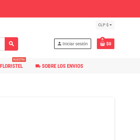
CLP $
0
search
person
Iniciar sesión
$0
NUESTRA
FLORISTEL
SOBRE LOS ENVIOS
local_shipping