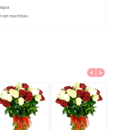
e agua.
se ven marchitas.