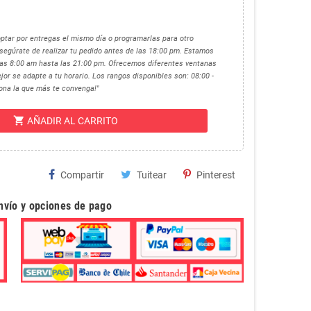
optar por entregas el mismo día o programarlas para otro
egúrate de realizar tu pedido antes de las 18:00 pm. Estamos
 las 8:00 am hasta las 21:00 pm. Ofrecemos diferentes ventanas
jor se adapte a tu horario. Los rangos disponibles son: 08:00 -
ciona la que más te convenga!"
shopping_cart
AÑADIR AL CARRITO
Compartir
Tuitear
Pinterest
envío y opciones de pago