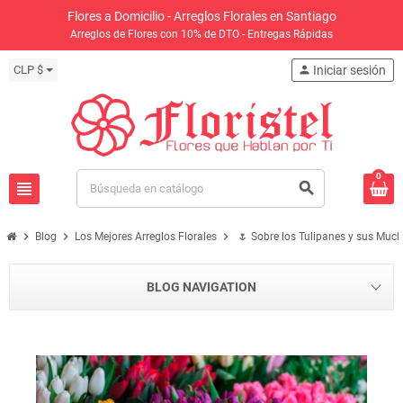
Flores a Domicilio - Arreglos Florales en Santiago
Arreglos de Flores con 10% de DTO - Entregas Rápidas
CLP $
person
Iniciar sesión
0
view_headline
search
chevron_right
chevron_right
chevron_right
Blog
Los Mejores Arreglos Florales
🌷 Sobre los Tulipanes y sus Mucho
BLOG NAVIGATION