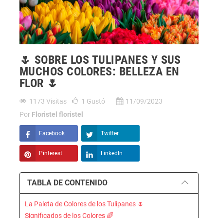
🌷 SOBRE LOS TULIPANES Y SUS
MUCHOS COLORES: BELLEZA EN
FLOR 🌷
1173
Visitas
1
Gustó
11/09/2023
Por
Floristel floristel
Facebook
Twitter
Pinterest
LinkedIn
TABLA DE CONTENIDO
La Paleta de Colores de los Tulipanes 🌷
Significados de los Colores 🌈