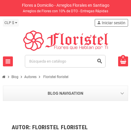
Flores a Domicilio - Arreglos Florales en Santiago
Arreglos de Flores con 10% de DTO - Entregas Rápidas
CLP $
person
Iniciar sesión
0
view_headline
search
chevron_right
chevron_right
chevron_right
Blog
Autores
Floristel floristel
BLOG NAVIGATION
AUTOR: FLORISTEL FLORISTEL