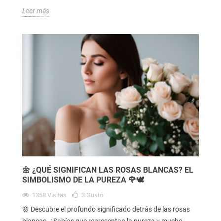
Leer más
🌼 ¿QUÉ SIGNIFICAN LAS ROSAS BLANCAS? EL
SIMBOLISMO DE LA PUREZA 🌹🕊️
1358
Visitas
3
Gustó
🌸 Descubre el profundo significado detrás de las rosas
blancas. ¿Sabías que representan la pureza y mucho