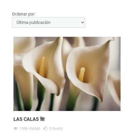
Ordenar por:
LAS CALAS 🌺
1556
Visitas
0
Gustó