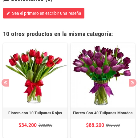
Sea el primero en escribir una reseña
edit
10 otros productos en la misma categoría:
Florero con 10 Tulipanes Rojos
Florero Con 40 Tulipanes Morados
$34.200
$88.200
$38.000
$98.000