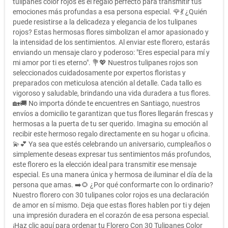
tulipanes color rojos es el regalo perfecto para transmitir tus
emociones más profundas a esa persona especial. 🌹💃 ¿Quién
puede resistirse a la delicadeza y elegancia de los tulipanes
rojos? Estas hermosas flores simbolizan el amor apasionado y
la intensidad de los sentimientos. Al enviar este florero, estarás
enviando un mensaje claro y poderoso: "Eres especial para mí y
mi amor por ti es eterno". 💐💖 Nuestros tulipanes rojos son
seleccionados cuidadosamente por expertos floristas y
preparados con meticulosa atención al detalle. Cada tallo es
vigoroso y saludable, brindando una vida duradera a tus flores.
🏡🚚 No importa dónde te encuentres en Santiago, nuestros
envíos a domicilio te garantizan que tus flores llegarán frescas y
hermosas a la puerta de tu ser querido. Imagina su emoción al
recibir este hermoso regalo directamente en su hogar u oficina.
💫💕 Ya sea que estés celebrando un aniversario, cumpleaños o
simplemente deseas expresar tus sentimientos más profundos,
este florero es la elección ideal para transmitir ese mensaje
especial. Es una manera única y hermosa de iluminar el día de la
persona que amas. ➡️🌻 ¿Por qué conformarte con lo ordinario?
Nuestro florero con 30 tulipanes color rojos es una declaración
de amor en sí mismo. Deja que estas flores hablen por ti y dejen
una impresión duradera en el corazón de esa persona especial.
¡Haz clic aquí para ordenar tu Florero Con 30 Tulipanes Color