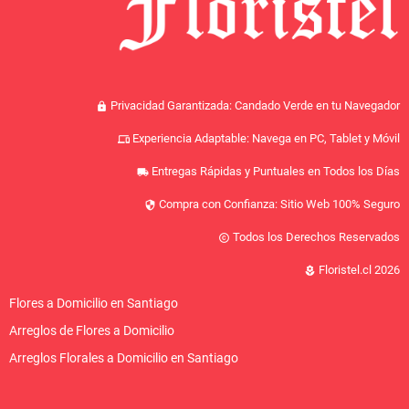
Privacidad Garantizada: Candado Verde en tu Navegador
lock
Experiencia Adaptable: Navega en PC, Tablet y Móvil
devices
Entregas Rápidas y Puntuales en Todos los Días
local_shipping
Compra con Confianza: Sitio Web 100% Seguro
security
Todos los Derechos Reservados
copyright
Floristel.cl 2026
local_florist
Flores a Domicilio en Santiago
Arreglos de Flores a Domicilio
Arreglos Florales a Domicilio en Santiago