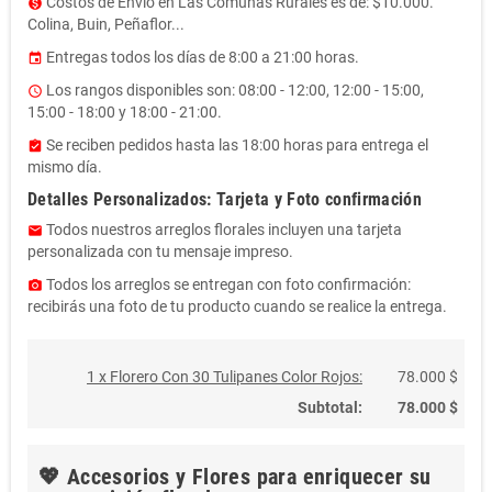
Costos de Envío en Las Comunas Rurales es de: $10.000.
monetization_on
Colina, Buin, Peñaflor...
Entregas todos los días de 8:00 a 21:00 horas.
event
Los rangos disponibles son: 08:00 - 12:00, 12:00 - 15:00,
access_time
15:00 - 18:00 y 18:00 - 21:00.
Se reciben pedidos hasta las 18:00 horas para entrega el
assignment_turned_in
mismo día.
Detalles Personalizados: Tarjeta y Foto confirmación
Todos nuestros arreglos florales incluyen una tarjeta
email
personalizada con tu mensaje impreso.
Todos los arreglos se entregan con foto confirmación:
photo_camera
recibirás una foto de tu producto cuando se realice la entrega.
1 x Florero Con 30 Tulipanes Color Rojos:
78.000 $
Subtotal:
78.000 $
💖 Accesorios y Flores para enriquecer su