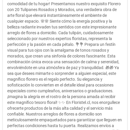
comodidad de tu hogar! Presentamos nuestro exquisito Florero
con 20 Tulipanes Rosados y Morados, una verdadera obra de
arte floral que elevará instantáneamente el ambiente de
cualquier espacio. 🌸🌸 Siente cómo la energía positiva y la
belleza radiante invaden tus sentidos con este impresionante
arreglo de flores a domicilio. Cada tulipán, cuidadosamente
seleccionado por nuestros expertos floristas, representa la
perfección y la pasión en cada pétalo. 💐💐 Prepara un festín
visual para tus ojos con la amalgama de tonos rosados y
morados, que crean una sinfonía de colores fascinante. Esta
combinación única evoca una sensación de calma y serenidad,
envolviéndote en una atmósfera de paz y tranquilidad. 🎁🎁 Ya
sea que desees mimarte o sorprender a alguien especial, este
magnífico florero es el regalo perfecto. Su elegancia y
sofisticación lo convierten en el detalle ideal para ocasiones
especiales como cumpleaños, aniversarios o graduaciones.
¡Imagina la alegría en el rostro de la persona amada al recibir
este magnífico tesoro floral! ✨✨ En Floristel.cl, nos enorgullece
ofrecerte productos de la más alta calidad y el servicio más
confiable. Nuestros arreglos de flores a domicilio son
meticulosamente empaquetados para garantizar que lleguen en
perfectas condiciones hasta tu puerta. Realizamos envíos a