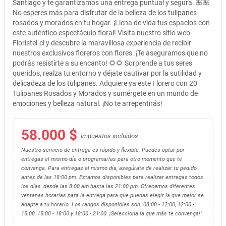
Santiago y te garantizamos una entrega puntual y segura. 🌺🌺
No esperes más para disfrutar de la belleza de los tulipanes
rosados y morados en tu hogar. ¡Llena de vida tus espacios con
este auténtico espectáculo floral! Visita nuestro sitio web
Floristel.cl y descubre la maravillosa experiencia de recibir
nuestros exclusivos floreros con flores. ¡Te aseguramos que no
podrás resistirte a su encanto! 🌻🌻 Sorprende a tus seres
queridos, realza tu entorno y déjate cautivar por la sutilidad y
delicadeza de los tulipanes. Adquiere ya este Florero con 20
Tulipanes Rosados y Morados y sumérgete en un mundo de
emociones y belleza natural. ¡No te arrepentirás!
58.000 $
Impuestos incluidos
Nuestro servicio de entrega es rápido y flexible. Puedes optar por
entregas el mismo día o programarlas para otro momento que te
convenga. Para entregas el mismo día, asegúrate de realizar tu pedido
antes de las 18:00 pm. Estamos disponibles para realizar entregas todos
los días, desde las 8:00 am hasta las 21:00 pm. Ofrecemos diferentes
ventanas horarias para la entrega para que puedas elegir la que mejor se
adapte a tu horario. Los rangos disponibles son: 08:00 - 12:00, 12:00 -
15:00, 15:00 - 18:00 y 18:00 - 21:00. ¡Selecciona la que más te convenga!"