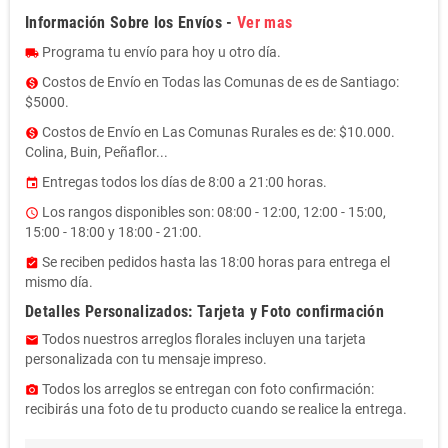
Información Sobre los Envíos -
Ver mas
Programa tu envío para hoy u otro día.
local_shipping
Costos de Envío en Todas las Comunas de es de Santiago:
monetization_on
$5000.
Costos de Envío en Las Comunas Rurales es de: $10.000.
monetization_on
Colina, Buin, Peñaflor...
Entregas todos los días de 8:00 a 21:00 horas.
event
Los rangos disponibles son: 08:00 - 12:00, 12:00 - 15:00,
access_time
15:00 - 18:00 y 18:00 - 21:00.
Se reciben pedidos hasta las 18:00 horas para entrega el
assignment_turned_in
mismo día.
Detalles Personalizados: Tarjeta y Foto confirmación
Todos nuestros arreglos florales incluyen una tarjeta
email
personalizada con tu mensaje impreso.
Todos los arreglos se entregan con foto confirmación:
photo_camera
recibirás una foto de tu producto cuando se realice la entrega.