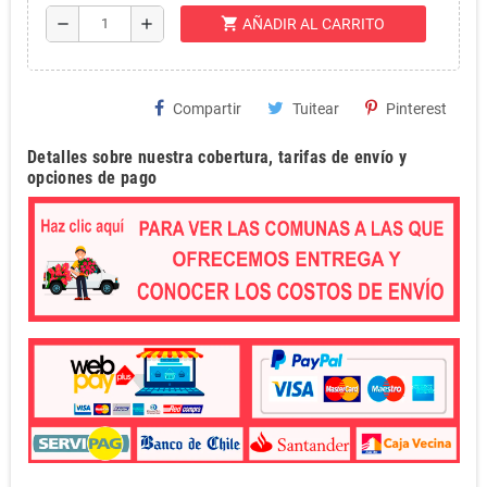
shopping_cart
remove
add
AÑADIR AL CARRITO
Compartir
Tuitear
Pinterest
Detalles sobre nuestra cobertura, tarifas de envío y
opciones de pago