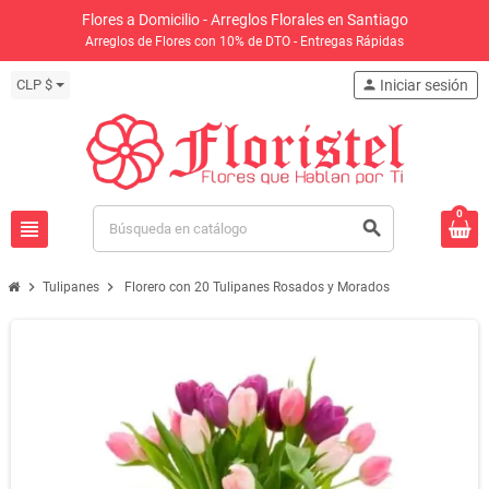
Flores a Domicilio - Arreglos Florales en Santiago
Arreglos de Flores con 10% de DTO - Entregas Rápidas
CLP $
person
Iniciar sesión
0
view_headline
search
chevron_right
chevron_right
Tulipanes
Florero con 20 Tulipanes Rosados y Morados