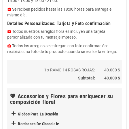
15:00 - 18:00 y 18:00 - 21:00.
Se reciben pedidos hasta las 18:00 horas para entrega el
assignment_turned_in
mismo día.
Detalles Personalizados: Tarjeta y Foto confirmación
Todos nuestros arreglos florales incluyen una tarjeta
email
personalizada con tu mensaje impreso.
Todos los arreglos se entregan con foto confirmación:
photo_camera
recibirás una foto de tu producto cuando se realice la entrega.
1 x RAMO 14 ROSAS ROJAS:
40.000 $
Subtotal:
40.000 $
💖 Accesorios y Flores para enriquecer su
composición floral

Globos Para La Ocasión

Bombones De Chocolate