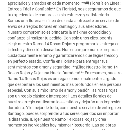
apreciados y amados en cada momento. **🚚 Florería en Línea:
Entrega Fácil y Confiable** En Floristel, nos aseguramos de que
tu experiencia de compra sea sin esfuerzo y satisfactoria.
Somos una florería en línea dedicada a ofrecerte un servicio de
envío de arreglos florales en Santiago y sus alrededores.
Nuestro compromiso es brindarte la máxima comodidad y
confianza al realizar tu pedido. Con solo unos clics, podrás
elegir nuestro Ramo 14 Rosas Rojas y programar la entrega en
la fecha y dirección deseadas. Nos encargaremos de preparar
cuidadosamente el ramo y garantizaremos que llegue fresco y
en perfecto estado. Confía en Floristel para entregar tus
sentimientos con amor y seguridad. **¡Elige Nuestro Ramo 14
Rosas Rojas y Deja una Huella Duradera!** En resumen, nuestro
Ramo 14 Rosas Rojas es un regalo emocionalmente cargado
que despertará los sentimientos más profundos en esa persona
especial. Con su simbolismo de amor y pasión, las rosas rojas
son un regalo clásico e intemporal. Los detalles florales de
nuestro arreglo cautivarán los sentidos y dejarán una impresión
duradera. Y lo mejor de todo, con nuestro servicio de entrega en
Santiago, puedes sorprender a tus seres queridos sin importar
la distancia. ¡Elige nuestro Ramo 14 Rosas Rojas y crea
momentos inolvidables hoy mismo! *Recuerda: Las palabras