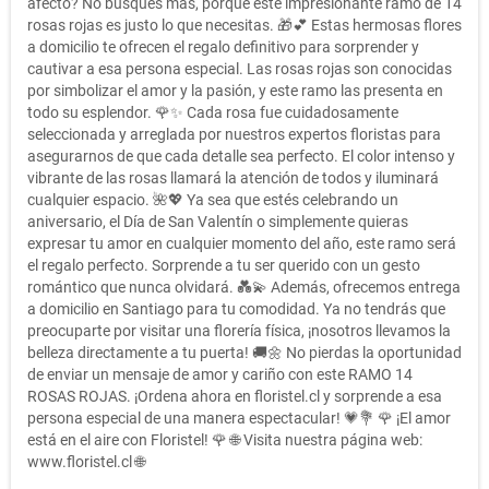
afecto? No busques más, porque este impresionante ramo de 14
rosas rojas es justo lo que necesitas. 🎁💕 Estas hermosas flores
a domicilio te ofrecen el regalo definitivo para sorprender y
cautivar a esa persona especial. Las rosas rojas son conocidas
por simbolizar el amor y la pasión, y este ramo las presenta en
todo su esplendor. 🌹✨ Cada rosa fue cuidadosamente
seleccionada y arreglada por nuestros expertos floristas para
asegurarnos de que cada detalle sea perfecto. El color intenso y
vibrante de las rosas llamará la atención de todos y iluminará
cualquier espacio. 🌺💖 Ya sea que estés celebrando un
aniversario, el Día de San Valentín o simplemente quieras
expresar tu amor en cualquier momento del año, este ramo será
el regalo perfecto. Sorprende a tu ser querido con un gesto
romántico que nunca olvidará. 💑💫 Además, ofrecemos entrega
a domicilio en Santiago para tu comodidad. Ya no tendrás que
preocuparte por visitar una florería física, ¡nosotros llevamos la
belleza directamente a tu puerta! 🚚🌼 No pierdas la oportunidad
de enviar un mensaje de amor y cariño con este RAMO 14
ROSAS ROJAS. ¡Ordena ahora en floristel.cl y sorprende a esa
persona especial de una manera espectacular! 💗💐 🌹 ¡El amor
está en el aire con Floristel! 🌹 🌐 Visita nuestra página web:
www.floristel.cl 🌐