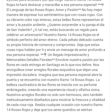
Rojas te hará destacar y maravillar a esa persona especial! **🌹
El Lenguaje de las Rosas Rojas: Amor y Pasión** No hay mejor
manera de expresar tus sentimientos que con rosas rojas. Con
su vibrante color rojo intenso, estas bellas flores representan el
amor y la pasión ardiente. ¿Quieres sorprender a tu pareja el día
de San Valentín? ¿O tal vez, estás buscando un regalo para
celebrar un aniversario? Nuestro Ramo 14 Rosas Rojas es el
símbolo perfecto del amor eterno. Cada pétalo delicado cuenta
su propia historia de romance y compromiso. Deja que estas
rosas rojas hablen por ti y envía un mensaje de amor profundo a
esa persona especial. **💐 Un Regalo Impresionante y
Memorables Detalles Florales** Envolver nuestra pasión por las
flores en cada entrega en Santiago es lo que nos define. Nos
enorgullece crear arreglos florales exquisitos que dejan una
impresión duradera. Imagina que esa persona especial abre la
puerta y se encuentra con nuestro Ramo 14 Rosas Rojas. La
belleza cautivadora de las flores se mezcla con su perfume
embriagador, creando una experiencia visual y olfativa única.
Nuestros arreglos florales no solo son hermosos, sino también
meticulosamente diseñados para mostrar la frescura y vitalidad
de cada rosa roja. Realza cualquier ocasión con nuestro Ramo
14 Rosas Rojas y deja que tus seres queridos se sientan