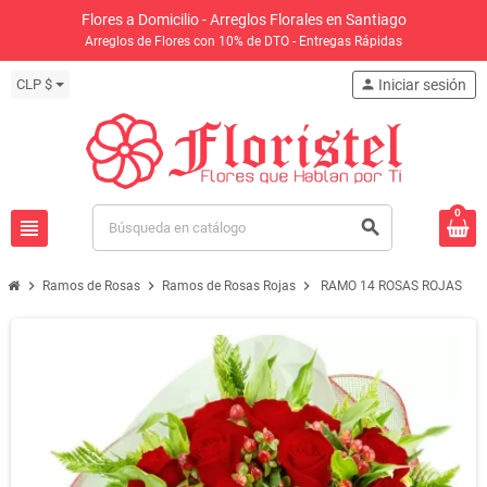
Flores a Domicilio - Arreglos Florales en Santiago
Arreglos de Flores con 10% de DTO - Entregas Rápidas
CLP $
person
Iniciar sesión
0
view_headline
search
chevron_right
chevron_right
chevron_right
Ramos de Rosas
Ramos de Rosas Rojas
RAMO 14 ROSAS ROJAS