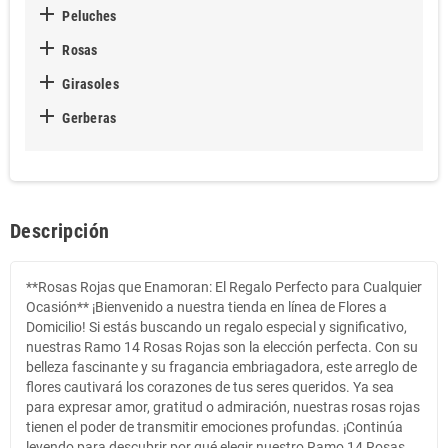

Peluches

Rosas

Girasoles

Gerberas
Descripción
**Rosas Rojas que Enamoran: El Regalo Perfecto para Cualquier
Ocasión** ¡Bienvenido a nuestra tienda en línea de Flores a
Domicilio! Si estás buscando un regalo especial y significativo,
nuestras Ramo 14 Rosas Rojas son la elección perfecta. Con su
belleza fascinante y su fragancia embriagadora, este arreglo de
flores cautivará los corazones de tus seres queridos. Ya sea
para expresar amor, gratitud o admiración, nuestras rosas rojas
tienen el poder de transmitir emociones profundas. ¡Continúa
leyendo para descubrir por qué elegir nuestro Ramo 14 Rosas