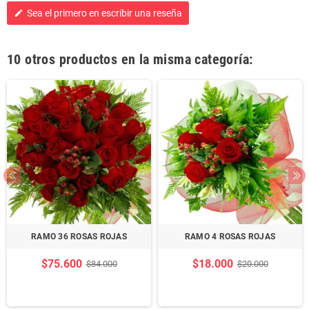
Sea el primero en escribir una reseña
edit
10 otros productos en la misma categoría:
RAMO 36 ROSAS ROJAS
RAMO 4 ROSAS ROJAS
$75.600
$18.000
$84.000
$20.000