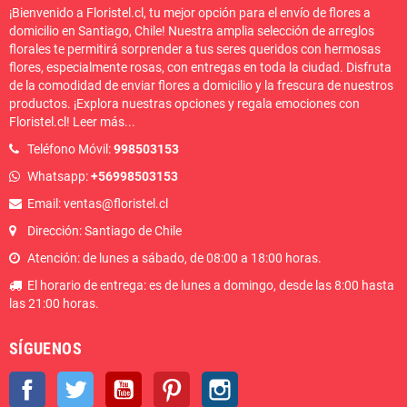
ahora y brinda un toque
¡Bienvenido a Floristel.cl, tu mejor opción para el envío de flores a
radiante de alegría con nuestro
domicilio en Santiago, Chile! Nuestra amplia selección de arreglos
magnífico ramo de 100 rosas
florales te permitirá sorprender a tus seres queridos con hermosas
amarillas!
flores, especialmente rosas, con entregas en toda la ciudad. Disfruta
de la comodidad de enviar flores a domicilio y la frescura de nuestros
productos. ¡Explora nuestras opciones y regala emociones con
Floristel.cl!
Leer más
...
Teléfono Móvil:
998503153
Whatsapp:
+56998503153
Email: ventas@floristel.cl
Dirección: Santiago de Chile
Atención: de lunes a sábado, de 08:00 a 18:00 horas.
El horario de entrega: es de lunes a domingo, desde las 8:00 hasta
las 21:00 horas.
SÍGUENOS
Facebook
Twitter
YouTube
Pinterest
Instagram