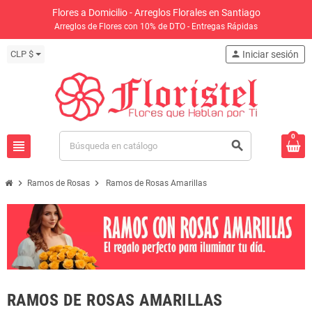
Flores a Domicilio - Arreglos Florales en Santiago
Arreglos de Flores con 10% de DTO - Entregas Rápidas
CLP $
person
Iniciar sesión
0
view_headline
search
chevron_right
chevron_right
Ramos de Rosas
Ramos de Rosas Amarillas
RAMOS DE ROSAS AMARILLAS