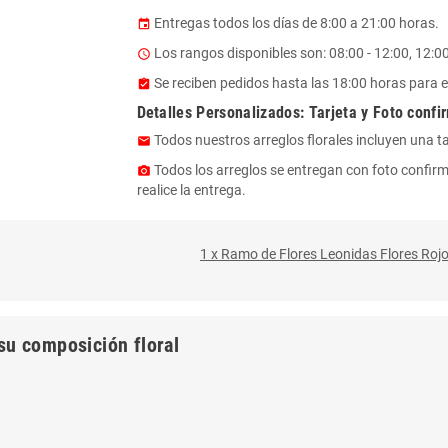
Entregas todos los días de 8:00 a 21:00 horas.
event
Los rangos disponibles son: 08:00 - 12:00, 12:00 
access_time
Se reciben pedidos hasta las 18:00 horas para e
assignment_turned_in
Detalles Personalizados: Tarjeta y Foto confi
Todos nuestros arreglos florales incluyen una t
email
Todos los arreglos se entregan con foto confirm
photo_camera
realice la entrega.
1 x Ramo de Flores Leonidas Flores Rojo
su composición floral