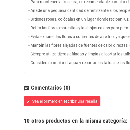
- Para mantener la frescura, es recomendable cambiar el 
- Añade una pequeña cantidad de fertilizante a los recipie
- Si tienes rosas, colócalas en un lugar donde reciban luz 
- Retira las flores marchitas y las hojas caídas para perm
- Evita exponer las flores a corrientes de aire frío, ya qu
- Mantén las flores alejadas de fuentes de calor directa
- Siempre utiliza tijeras afiladas y limpias al cortar los t
- Considera cambiar el agua y recortar los tallos de las f
Comentarios
(0)
chat
Sea el primero en escribir una reseña
edit
10 otros productos en la misma categoría: