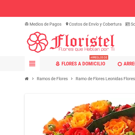
Medios de Pagos
Costos de Envío y Cobertura
So
card_giftcard
location_on
ARREGLOS DE
view_headline
FLORES A DOMICILIO
ARRE
local_florist
brightness_5
chevron_right
Ramos de Flores
chevron_right
Ramo de Flores Leonidas Flores