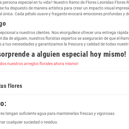
 persona especial en tu vida? Nuestro Ramo de Flores Leonidas Flores Roj
e ha dispuesto de manera artística para crear un impacto visual impresio
al única. Cada pétalo suave y fragante evocará emociones profundas y de
ago
epcional a nuestros clientes. Nos enorgullece ofrecer una entrega rápida
el día de alguien, nuestros floristas expertos se asegurarán de que el Ra
a tus necesidades y garantizamos la frescura y calidad de todas nuestr
sorprende a alguien especial hoy mismo!
todos nuestros arreglos florales ahora mismo!
tus flores
o:
ores tengan suficiente agua para mantenerlas frescas y vigorosas.
minar cualquier suciedad o residuo.