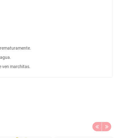
s prematuramente.
e agua.
se ven marchitas.