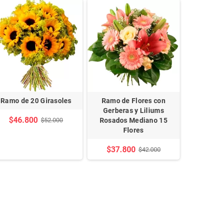
Ramo de 20 Girasoles
Ramo de Flores con
Ramo de 
Gerberas y Liliums
5 Ros
$46.800
$52.000
Rosados Mediano 15
E
Flores
$28
$37.800
$42.000