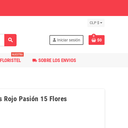
CLP $
0
search
person
Iniciar sesión
$0
NUESTRA
FLORISTEL
SOBRE LOS ENVIOS
local_shipping
s Rojo Pasión 15 Flores