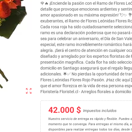
🌹🔥 ¡Enciende la pasión con el Ramo de Flores Leó
detalle que provoque emociones ardientes y sentim
amor apasionado en su máxima expresión! 💘✨ 💐 
exuberantes, el Ramo de Flores Leónidas Flores R
Cada rosa roja ha sido cuidadosamente seleccionad
ramo es una declaración poderosa que no pasará d
sea para celebrar un aniversario, el Día de San Va
especial, este ramo increíblemente romántico hará 
alegría. ¡Será el centro de atención en cualquier o
diseñado y arreglado por los expertos floristas de
presentación magnífica. Cada flor ha sido selecci
domicilio en Santiago asegurará que el regalo lle
adicionales. 🌟✅ No pierdas la oportunidad de tr
Flores Leónidas Flores Rojo Pasión. ¡Haz clic aquí 
que el amor florezca en la vida de esa persona espe
zoom_out_map
Floristería Floristel.cl - Arreglos florales a domici
42.000 $
Impuestos incluidos
Nuestro servicio de entrega es rápido y flexible. Puedes 
momento que te convenga. Para entregas el mismo día, as
disponibles para realizar entregas todos los días, desde