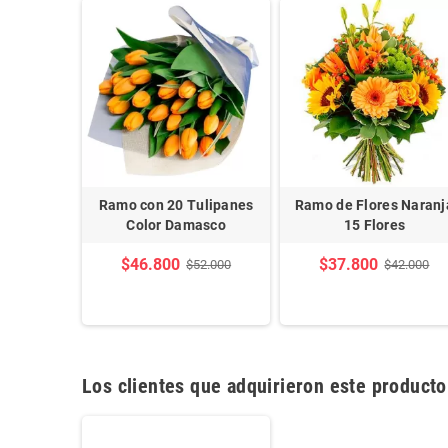
s Mix 15
Ramo con 20 Tulipanes
Ramo de Flores Naranj
Color Damasco
15 Flores
$46.800
$37.800
42.000
$52.000
$42.000
Los clientes que adquirieron este product