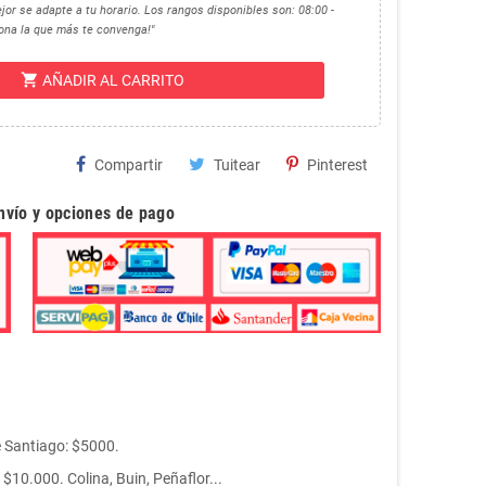
jor se adapte a tu horario. Los rangos disponibles son: 08:00 -
ciona la que más te convenga!"
shopping_cart
AÑADIR AL CARRITO
Compartir
Tuitear
Pinterest
envío y opciones de pago
e Santiago: $5000.
10.000. Colina, Buin, Peñaflor...