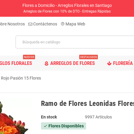
Flores a Domicilio - Arreglos Florales en Santiago
Arreglos de Flores con 10% de DTO - Entregas Rápidas
bre Nosotros
Contáctenos
Mapa Web
help_outline
NUEVOS
DESTACADOS
GLOS FLORALES
ARREGLOS DE FLORES
FLORERÍA 
spa
local_florist
 Rojo Pasión 15 Flores
Ramo de Flores Leonidas Flore
En stock
9997 Artículos
Flores Disponibles
check