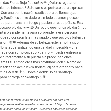
nidas Flores Rojo Pasión! 🔥🌹 ¿Quieres regalar un
ientos intensos? ¡Este ramo es perfecto para expresar
Con una combinación cautivadora de flores rojas
ojo Pasión es un verdadero símbolo de amor y deseo.
a para transmitir fuego y pasión en cada pétalo. Este
esapercibida. 🔥❤️ 🎁 Un regalo que nunca olvidarán: ya
lentín o simplemente para sorprender a esa persona
que su corazón lata más rápido y que sus ojos brillen de
casión! 💯💝 Además de su belleza, este ramo ha sido
 Floristel, garantizando una calidad impecable y una
onada con sumo cuidado y cariño, y nuestra entrega a
gue directamente a su puerta sin preocupaciones
ansmitir tus emociones más profundas con el Ramo de
[insertar enlace a www.floristel.cl] para ordenar y hacer
cial! 💑🌹💖 💐✨ Flores a domicilio en Santiago |
lio para entrega en Santiago ✨💐
optar por entregas el mismo día o programarlas para otro
egúrate de realizar tu pedido antes de las 18:00 pm. Estamos
 las 8:00 am hasta las 21:00 pm. Ofrecemos diferentes ventanas