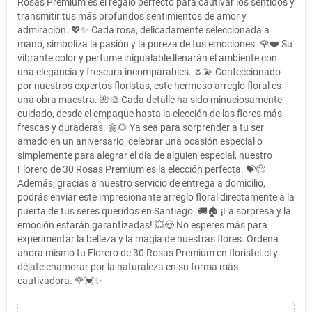
Rosas Premium es el regalo perfecto para cautivar los sentidos y
transmitir tus más profundos sentimientos de amor y
admiración. 💖✨ Cada rosa, delicadamente seleccionada a
mano, simboliza la pasión y la pureza de tus emociones. 🌹❤️ Su
vibrante color y perfume inigualable llenarán el ambiente con
una elegancia y frescura incomparables. 🌷💫 Confeccionado
por nuestros expertos floristas, este hermoso arreglo floral es
una obra maestra. 🌺🎨 Cada detalle ha sido minuciosamente
cuidado, desde el empaque hasta la elección de las flores más
frescas y duraderas. 🌼🌻 Ya sea para sorprender a tu ser
amado en un aniversario, celebrar una ocasión especial o
simplemente para alegrar el día de alguien especial, nuestro
Florero de 30 Rosas Premium es la elección perfecta. 💝😊
Además, gracias a nuestro servicio de entrega a domicilio,
podrás enviar este impresionante arreglo floral directamente a la
puerta de tus seres queridos en Santiago. 🚚🏠 ¡La sorpresa y la
emoción estarán garantizadas! 💥😍 No esperes más para
experimentar la belleza y la magia de nuestras flores. Ordena
ahora mismo tu Florero de 30 Rosas Premium en floristel.cl y
déjate enamorar por la naturaleza en su forma más
cautivadora. 🌹💓✨