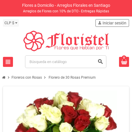
Flores a Domicilio - Arreglos Florales en Santiago
Arreglos de Flores con 10% de DTO - Entregas Rápidas
CLP $
person
Iniciar sesión
0
view_headline
search
chevron_right
chevron_right
Floreros con Rosas
Florero de 30 Rosas Premium