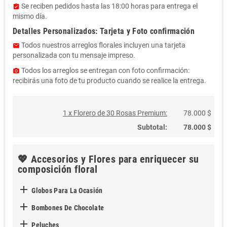
Se reciben pedidos hasta las 18:00 horas para entrega el
assignment_turned_in
mismo día.
Detalles Personalizados: Tarjeta y Foto confirmación
Todos nuestros arreglos florales incluyen una tarjeta
email
personalizada con tu mensaje impreso.
Todos los arreglos se entregan con foto confirmación:
photo_camera
recibirás una foto de tu producto cuando se realice la entrega.
1 x Florero de 30 Rosas Premium:
78.000 $
Subtotal:
78.000 $
💖 Accesorios y Flores para enriquecer su
composición floral

Globos Para La Ocasión

Bombones De Chocolate

Peluches