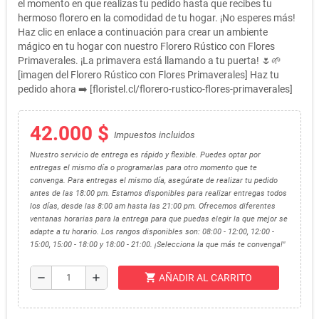
el momento en que realizas tu pedido hasta que recibes tu
hermoso florero en la comodidad de tu hogar. ¡No esperes más!
Haz clic en enlace a continuación para crear un ambiente
mágico en tu hogar con nuestro Florero Rústico con Flores
Primaverales. ¡La primavera está llamando a tu puerta! 🌷🌱
[imagen del Florero Rústico con Flores Primaverales] Haz tu
pedido ahora ➡️ [floristel.cl/florero-rustico-flores-primaverales]
42.000 $
Impuestos incluidos
Nuestro servicio de entrega es rápido y flexible. Puedes optar por
entregas el mismo día o programarlas para otro momento que te
convenga. Para entregas el mismo día, asegúrate de realizar tu pedido
antes de las 18:00 pm. Estamos disponibles para realizar entregas todos
los días, desde las 8:00 am hasta las 21:00 pm. Ofrecemos diferentes
ventanas horarias para la entrega para que puedas elegir la que mejor se
adapte a tu horario. Los rangos disponibles son: 08:00 - 12:00, 12:00 -
15:00, 15:00 - 18:00 y 18:00 - 21:00. ¡Selecciona la que más te convenga!"
shopping_cart
remove
add
AÑADIR AL CARRITO