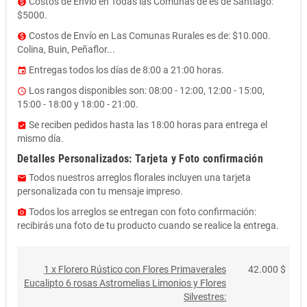
Costos de Envío en Todas las Comunas de es de Santiago:
monetization_on
$5000.
Costos de Envío en Las Comunas Rurales es de: $10.000.
monetization_on
Colina, Buin, Peñaflor...
Entregas todos los días de 8:00 a 21:00 horas.
event
Los rangos disponibles son: 08:00 - 12:00, 12:00 - 15:00,
access_time
15:00 - 18:00 y 18:00 - 21:00.
Se reciben pedidos hasta las 18:00 horas para entrega el
assignment_turned_in
mismo día.
Detalles Personalizados: Tarjeta y Foto confirmación
Todos nuestros arreglos florales incluyen una tarjeta
email
personalizada con tu mensaje impreso.
Todos los arreglos se entregan con foto confirmación:
photo_camera
recibirás una foto de tu producto cuando se realice la entrega.
1 x Florero Rústico con Flores Primaverales
42.000 $
Eucalipto 6 rosas Astromelias Limonios y Flores
Silvestres: