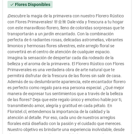
Flores Disponibles
check
¡Descubre la magia de la primavera con nuestro Florero Rústico
con Flores Primaverales! 🌸🌼🌺 Dale vida y frescura a tu hogar
con este maravilloso florero, lleno de coloridas sorpresas que te
transportarán a un jardín encantado. Con la combinación
perfecta de 6 radiantes rosas, delicadas astromelias, vibrantes
limonios y hermosas flores silvestres, este arreglo floral se
convertirá en el centro de atención de cualquier espacio.
Imagina la sensación de despertar cada día rodeado de la
belleza y el aroma de la primavera. El Florero Rústico con Flores
Primaverales es una verdadera obra de arte natural que te
permitirá disfrutar de la frescura de las flores sin salir de casa.
Además de su deslumbrante apariencia, este encantador florero
es perfecto como regalo para esa persona especial. ¿Qué mejor
manera de expresar tus sentimientos que a través de la belleza
de las flores? Deja que este regalo único y emotivo hable por ti,
transmitiendo amor, alegría y gratitud en cada pétalo. En
Floristel.cl, entendemos la importancia de la calidad y la
atención al detalle. Por eso, cada uno de nuestros arreglos
florales está diseñado con la pasión y el cuidado que mereces.
Nuestro objetivo es brindarte una experiencia inolvidable, desde