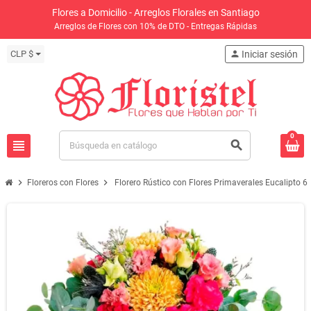
Flores a Domicilio - Arreglos Florales en Santiago
Arreglos de Flores con 10% de DTO - Entregas Rápidas
CLP $
person
Iniciar sesión
0
view_headline
search
chevron_right
chevron_right
Floreros con Flores
Florero Rústico con Flores Primaverales Eucalipto 6 