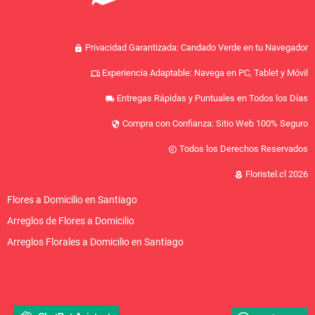
Privacidad Garantizada: Candado Verde en tu Navegador
lock
Experiencia Adaptable: Navega en PC, Tablet y Móvil
devices
Entregas Rápidas y Puntuales en Todos los Días
local_shipping
Compra con Confianza: Sitio Web 100% Seguro
security
Todos los Derechos Reservados
copyright
Floristel.cl 2026
local_florist
Flores a Domicilio en Santiago
Arreglos de Flores a Domicilio
Arreglos Florales a Domicilio en Santiago