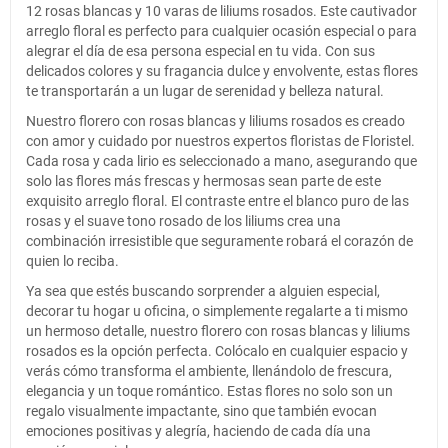
12 rosas blancas y 10 varas de liliums rosados. Este cautivador
arreglo floral es perfecto para cualquier ocasión especial o para
alegrar el día de esa persona especial en tu vida. Con sus
delicados colores y su fragancia dulce y envolvente, estas flores
te transportarán a un lugar de serenidad y belleza natural.
Nuestro florero con rosas blancas y liliums rosados es creado
con amor y cuidado por nuestros expertos floristas de Floristel.
Cada rosa y cada lirio es seleccionado a mano, asegurando que
solo las flores más frescas y hermosas sean parte de este
exquisito arreglo floral. El contraste entre el blanco puro de las
rosas y el suave tono rosado de los liliums crea una
combinación irresistible que seguramente robará el corazón de
quien lo reciba.
Ya sea que estés buscando sorprender a alguien especial,
decorar tu hogar u oficina, o simplemente regalarte a ti mismo
un hermoso detalle, nuestro florero con rosas blancas y liliums
rosados es la opción perfecta. Colócalo en cualquier espacio y
verás cómo transforma el ambiente, llenándolo de frescura,
elegancia y un toque romántico. Estas flores no solo son un
regalo visualmente impactante, sino que también evocan
emociones positivas y alegría, haciendo de cada día una