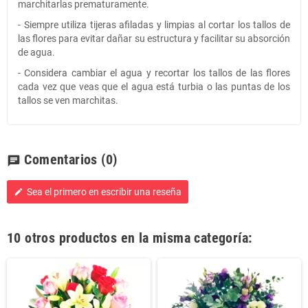
marchitarlas prematuramente.
- Siempre utiliza tijeras afiladas y limpias al cortar los tallos de
las flores para evitar dañar su estructura y facilitar su absorción
de agua.
- Considera cambiar el agua y recortar los tallos de las flores
cada vez que veas que el agua está turbia o las puntas de los
tallos se ven marchitas.
Comentarios
(0)
chat
Sea el primero en escribir una reseña
edit
10 otros productos en la misma categoría: