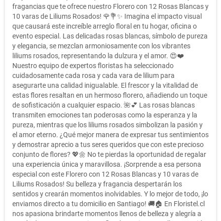
fragancias que te ofrece nuestro Florero con 12 Rosas Blancas y
10 varas de Liliums Rosados! 🌹💐✨ Imagina el impacto visual
que causará este increíble arreglo floral en tu hogar, oficina o
evento especial. Las delicadas rosas blancas, símbolo de pureza
y elegancia, se mezclan armoniosamente con los vibrantes
liliums rosados, representando la dulzura y el amor. 😍❤️
Nuestro equipo de expertos floristas ha seleccionado
cuidadosamente cada rosa y cada vara de lilium para
asegurarte una calidad inigualable. El frescor y la vitalidad de
estas flores resaltan en un hermoso florero, añadiendo un toque
de sofisticación a cualquier espacio. 🌺💕 Las rosas blancas
transmiten emociones tan poderosas como la esperanza y la
pureza, mientras que los liliums rosados simbolizan la pasión y
el amor eterno. ¿Qué mejor manera de expresar tus sentimientos
y demostrar aprecio a tus seres queridos que con este precioso
conjunto de flores? 💖🌼 No te pierdas la oportunidad de regalar
una experiencia única y maravillosa. ¡Sorprende a esa persona
especial con este Florero con 12 Rosas Blancas y 10 varas de
Liliums Rosados! Su belleza y fragancia despertarán los
sentidos y crearán momentos inolvidables. Y lo mejor de todo, ¡lo
enviamos directo a tu domicilio en Santiago! 🚚🏠 En Floristel.cl
nos apasiona brindarte momentos llenos de belleza y alegría a