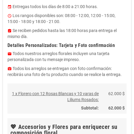
Entregas todos los días de 8:00 a 21:00 horas.
event
Los rangos disponibles son: 08:00 - 12:00, 12:00 - 15:00,
access_time
15:00 - 18:00 y 18:00 - 21:00.
Se reciben pedidos hasta las 18:00 horas para entrega el
assignment_turned_in
mismo día.
Detalles Personalizados: Tarjeta y Foto confirmación
Todos nuestros arreglos florales incluyen una tarjeta
email
personalizada con tu mensaje impreso.
Todos los arreglos se entregan con foto confirmación:
photo_camera
recibirás una foto de tu producto cuando se realice la entrega.
1 x Florero con 12 Rosas Blancas y 10 varas de
62.000 $
Liliums Rosados:
Subtotal:
62.000 $
💖 Accesorios y Flores para enriquecer su
composición floral