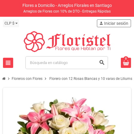
Flores a Domicilio - Arreglos Florales en Santiago
Arreglos de Flores con 10% de DTO - Entregas Rápidas
CLP $
person
Iniciar sesión
0
view_headline
search
chevron_right
chevron_right
Floreros con Flores
Florero con 12 Rosas Blancas y 10 varas de Liliums