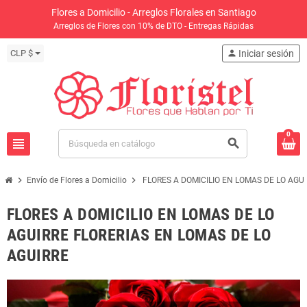
Flores a Domicilio - Arreglos Florales en Santiago
Arreglos de Flores con 10% de DTO - Entregas Rápidas
CLP $
person
Iniciar sesión
0
view_headline
search
chevron_right
chevron_right
Envío de Flores a Domicilio
FLORES A DOMICILIO EN LOMAS DE LO AGU
FLORES A DOMICILIO EN LOMAS DE LO
AGUIRRE FLORERIAS EN LOMAS DE LO
AGUIRRE