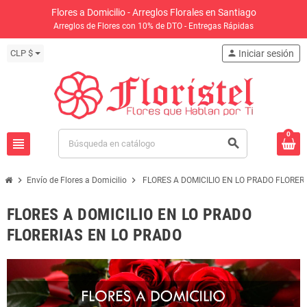
Flores a Domicilio - Arreglos Florales en Santiago
Arreglos de Flores con 10% de DTO - Entregas Rápidas
CLP $
person
Iniciar sesión
0
view_headline
search
chevron_right
chevron_right
Envío de Flores a Domicilio
FLORES A DOMICILIO EN LO PRADO FLORER
FLORES A DOMICILIO EN LO PRADO
FLORERIAS EN LO PRADO