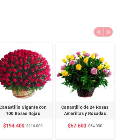
Canastillo Gigante con
Canastillo de 24 Rosas
Canasti
100 Rosas Rojas
Amarillas y Rosadas
M
$194.400
$57.600
$57
$216.000
$64.000