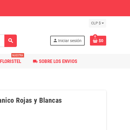
CLP $
0
search
person
Iniciar sesión
$0
NUESTRA
FLORISTEL
SOBRE LOS ENVIOS
local_shipping
anico Rojas y Blancas