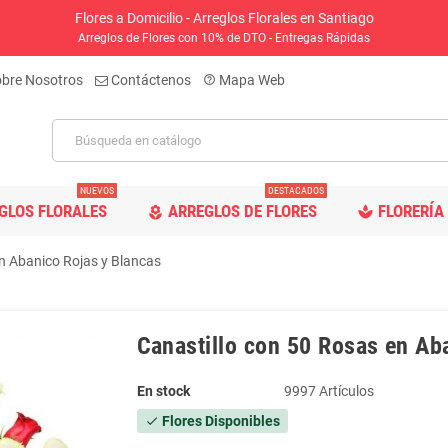
Flores a Domicilio - Arreglos Florales en Santiago
Arreglos de Flores con 10% de DTO - Entregas Rápidas
bre Nosotros
Contáctenos
Mapa Web
help_outline
NUEVOS
DESTACADOS
GLOS FLORALES
ARREGLOS DE FLORES
FLORERÍA 
spa
local_florist
n Abanico Rojas y Blancas
Canastillo con 50 Rosas en Ab
En stock
9997 Artículos
Flores Disponibles
check