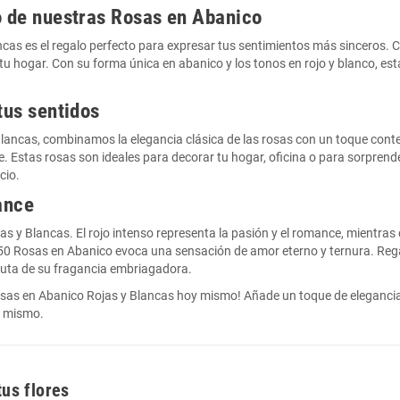
o de nuestras Rosas en Abanico
ncas es el regalo perfecto para expresar tus sentimientos más sinceros
 tu hogar. Con su forma única en abanico y los tonos en rojo y blanco, es
tus sentidos
Blancas, combinamos la elegancia clásica de las rosas con un toque con
e. Estas rosas son ideales para decorar tu hogar, oficina o para sorpren
cio.
ance
y Blancas. El rojo intenso representa la pasión y el romance, mientras q
50 Rosas en Abanico evoca una sensación de amor eterno y ternura. Rega
ruta de su fragancia embriagadora.
osas en Abanico Rojas y Blancas hoy mismo! Añade un toque de elegancia 
a mismo.
tus flores