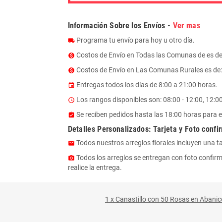
Información Sobre los Envíos -
Ver mas
Programa tu envío para hoy u otro día.
local_shipping
Costos de Envío en Todas las Comunas de es d
monetization_on
Costos de Envío en Las Comunas Rurales es de: $
monetization_on
Entregas todos los días de 8:00 a 21:00 horas.
event
Los rangos disponibles son: 08:00 - 12:00, 12:00 
access_time
Se reciben pedidos hasta las 18:00 horas para e
assignment_turned_in
Detalles Personalizados: Tarjeta y Foto confi
Todos nuestros arreglos florales incluyen una t
email
Todos los arreglos se entregan con foto confirm
photo_camera
realice la entrega.
1 x Canastillo con 50 Rosas en Abanic