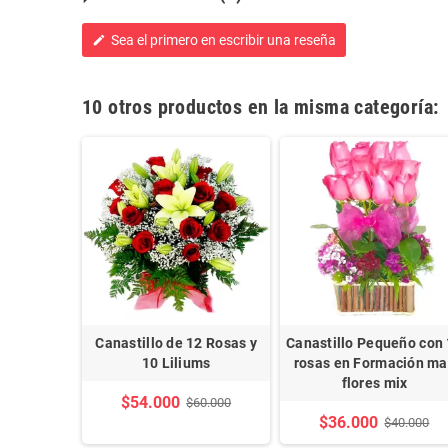
Sea el primero en escribir una reseña
edit
10 otros productos en la misma categoría:
2 Rosas y
Canastillo de 12 Rosas y
Canastillo Pequeño con
en tonos
10 Liliums
rosas en Formación ma
ipéricos
flores mix
$54.000
$60.000
$36.000
60.000
$40.000