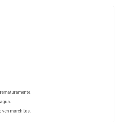
s prematuramente.
e agua.
se ven marchitas.