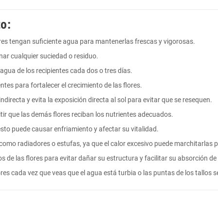
o:
ores tengan suficiente agua para mantenerlas frescas y vigorosas.
minar cualquier suciedad o residuo.
agua de los recipientes cada dos o tres días.
ntes para fortalecer el crecimiento de las flores.
indirecta y evita la exposición directa al sol para evitar que se resequen.
itir que las demás flores reciban los nutrientes adecuados.
e esto puede causar enfriamiento y afectar su vitalidad.
s, como radiadores o estufas, ya que el calor excesivo puede marchitarla
allos de las flores para evitar dañar su estructura y facilitar su absorción d
lores cada vez que veas que el agua está turbia o las puntas de los tallos 