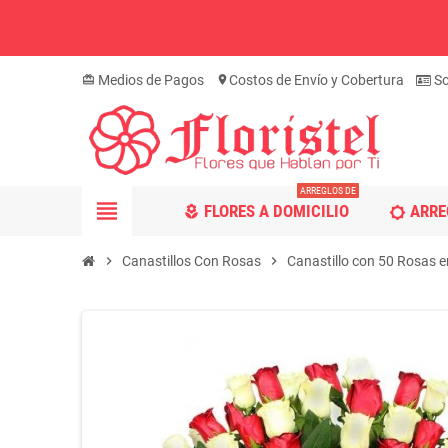
Medios de Pagos
Costos de Envío y Cobertura
So
card_giftcard
location_on
ARREGLOS DE
view_headline
FLORES A DOMICILIO
ARRE
local_florist
brightness_5
chevron_right
Canastillos Con Rosas
chevron_right
Canastillo con 50 Rosas e