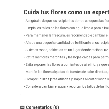
Cuida tus flores como un expert
- Asegúrate de que los recipientes donde coloques las fl
- Limpia los tallos de las flores con agua limpia para eli
- Para mantener la frescura, es recomendable cambiar el 
- Añade una pequeña cantidad de fertilizante a los recipie
- Si tienes rosas, colócalas en un lugar donde reciban luz 
- Retira las flores marchitas y las hojas caídas para perm
- Evita exponer las flores a corrientes de aire frío, ya qu
- Mantén las flores alejadas de fuentes de calor directa
- Siempre utiliza tijeras afiladas y limpias al cortar los t
- Considera cambiar el agua y recortar los tallos de las f
Comentarios
(0)
chat