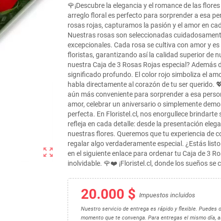
🌹¡Descubre la elegancia y el romance de las flore
arreglo floral es perfecto para sorprender a esa p
rosas rojas, capturamos la pasión y el amor en ca
Nuestras rosas son seleccionadas cuidadosamente
excepcionales. Cada rosa se cultiva con amor y e
floristas, garantizando así la calidad superior de n
nuestra Caja de 3 Rosas Rojas especial? Además d
significado profundo. El color rojo simboliza el a
habla directamente al corazón de tu ser querido. 
aún más conveniente para sorprender a esa person
amor, celebrar un aniversario o simplemente demost
perfecta. En Floristel.cl, nos enorgullece brindart
refleja en cada detalle: desde la presentación eleg
nuestras flores. Queremos que tu experiencia de c
regalar algo verdaderamente especial. ¿Estás list
zoom_out_map
en el siguiente enlace para ordenar tu Caja de 3 
inolvidable. 🌹❤️ ¡Floristel.cl, donde los sueños se 
20.000 $
Impuestos incluidos
Nuestro servicio de entrega es rápido y flexible. Puedes 
momento que te convenga. Para entregas el mismo día, as