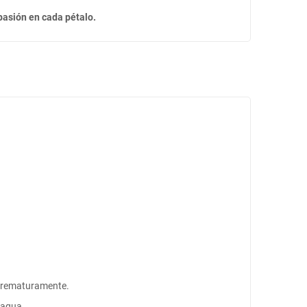
pasión en cada pétalo.
s prematuramente.
e agua.