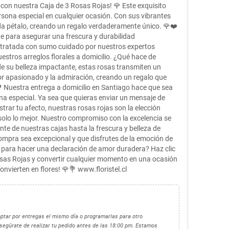
s con nuestra Caja de 3 Rosas Rojas! 🌹 Este exquisito
ersona especial en cualquier ocasión. Con sus vibrantes
da pétalo, creando un regalo verdaderamente único. 🌹❤️
 para asegurar una frescura y durabilidad
s tratada con sumo cuidado por nuestros expertos
uestros arreglos florales a domicilio. ¿Qué hace de
e su belleza impactante, estas rosas transmiten un
mor apasionado y la admiración, creando un regalo que
💖 Nuestra entrega a domicilio en Santiago hace que sea
a especial. Ya sea que quieras enviar un mensaje de
rar tu afecto, nuestras rosas rojas son la elección
e solo lo mejor. Nuestro compromiso con la excelencia se
ante de nuestras cajas hasta la frescura y belleza de
ompra sea excepcional y que disfrutes de la emoción de
o para hacer una declaración de amor duradera? Haz clic
Rosas Rojas y convertir cualquier momento en una ocasión
convierten en flores! 🌹💐 www.floristel.cl
optar por entregas el mismo día o programarlas para otro
egúrate de realizar tu pedido antes de las 18:00 pm. Estamos