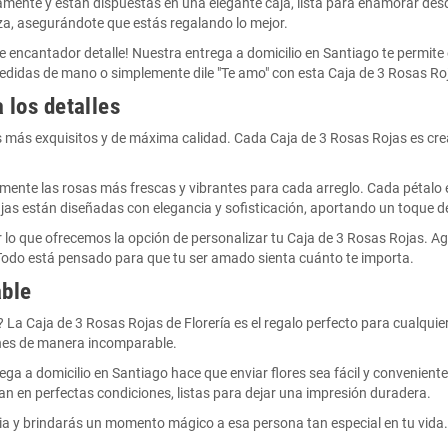
ente y están dispuestas en una elegante caja, lista para enamorar desd
eza, asegurándote que estás regalando lo mejor.
encantador detalle! Nuestra entrega a domicilio en Santiago te permite e
pedidas de mano o simplemente dile "Te amo" con esta Caja de 3 Rosas Ro
 los detalles
ales más exquisitos y de máxima calidad. Cada Caja de 3 Rosas Rojas es cr
lmente las rosas más frescas y vibrantes para cada arreglo. Cada pétalo
as están diseñadas con elegancia y sofisticación, aportando un toque de 
r lo que ofrecemos la opción de personalizar tu Caja de 3 Rosas Rojas. A
Todo está pensado para que tu ser amado sienta cuánto te importa.
able
La Caja de 3 Rosas Rojas de Florería es el regalo perfecto para cualqui
ones de manera incomparable.
rega a domicilio en Santiago hace que enviar flores sea fácil y convenient
gan en perfectas condiciones, listas para dejar una impresión duradera.
ia y brindarás un momento mágico a esa persona tan especial en tu vida.