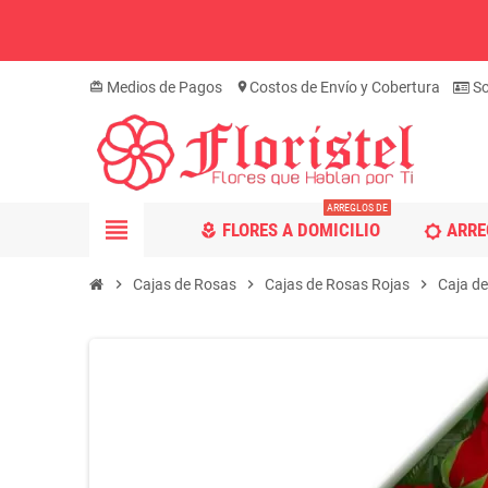
Medios de Pagos
Costos de Envío y Cobertura
So
card_giftcard
location_on
ARREGLOS DE
view_headline
FLORES A DOMICILIO
ARRE
local_florist
brightness_5
chevron_right
Cajas de Rosas
chevron_right
Cajas de Rosas Rojas
chevron_right
Caja de