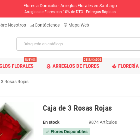
Flores a Domicilio - Arreglos Florales en Santiago
Arreglos de Flores con 10% de DTO - Entregas Rápidas
bre Nosotros
Contáctenos
Mapa Web
help_outline
NUEVOS
DESTACADOS
GLOS FLORALES
ARREGLOS DE FLORES
FLORERÍA 
spa
local_florist
 3 Rosas Rojas
Caja de 3 Rosas Rojas
En stock
9874 Artículos
Flores Disponibles
check