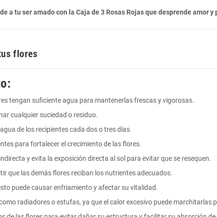
nde a tu ser amado con la Caja de 3 Rosas Rojas que desprende amor y 
tus flores
o:
ores tengan suficiente agua para mantenerlas frescas y vigorosas.
minar cualquier suciedad o residuo.
agua de los recipientes cada dos o tres días.
ntes para fortalecer el crecimiento de las flores.
indirecta y evita la exposición directa al sol para evitar que se resequen.
itir que las demás flores reciban los nutrientes adecuados.
e esto puede causar enfriamiento y afectar su vitalidad.
s, como radiadores o estufas, ya que el calor excesivo puede marchitarla
allos de las flores para evitar dañar su estructura y facilitar su absorción d