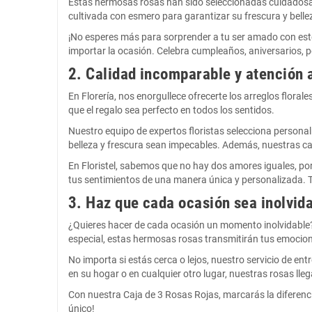
Estas hermosas rosas han sido seleccionadas cuidadosam
cultivada con esmero para garantizar su frescura y bell
¡No esperes más para sorprender a tu ser amado con este 
importar la ocasión. Celebra cumpleaños, aniversarios, 
2. Calidad incomparable y atención a
En Florería, nos enorgullece ofrecerte los arreglos flor
que el regalo sea perfecto en todos los sentidos.
Nuestro equipo de expertos floristas selecciona persona
belleza y frescura sean impecables. Además, nuestras caj
En Floristel, sabemos que no hay dos amores iguales, po
tus sentimientos de una manera única y personalizada. 
3. Haz que cada ocasión sea inolvid
¿Quieres hacer de cada ocasión un momento inolvidable? 
especial, estas hermosas rosas transmitirán tus emoci
No importa si estás cerca o lejos, nuestro servicio de ent
en su hogar o en cualquier otro lugar, nuestras rosas lle
Con nuestra Caja de 3 Rosas Rojas, marcarás la diferenc
único!