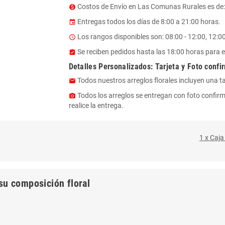
Costos de Envío en Las Comunas Rurales es de: $
monetization_on
Entregas todos los días de 8:00 a 21:00 horas.
event
Los rangos disponibles son: 08:00 - 12:00, 12:00 
access_time
Se reciben pedidos hasta las 18:00 horas para e
assignment_turned_in
Detalles Personalizados: Tarjeta y Foto confi
Todos nuestros arreglos florales incluyen una t
email
Todos los arreglos se entregan con foto confirm
photo_camera
realice la entrega.
1 x Caja
su composición floral