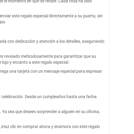
e el momento en que se recibe. Cada rosa ha sido
nviar este regalo especial directamente a su puerta, sin
jas.
eada con dedicación y atención a los detalles, asegurando
 es revisado meticulosamente para garantizar que su
lujo y encanto a este regalo especial.
grega una tarjeta con un mensaje especial para expresar
er celebración. Desde un cumpleaños hasta una fecha
e. Ya sea que desees sorprender a alguien en su oficina,
 ¡Haz clic en comprar ahora y enamora con este regalo