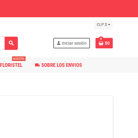
CLP $
0
search
person
Iniciar sesión
$0
NUESTRA
FLORISTEL
SOBRE LOS ENVIOS
local_shipping