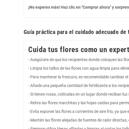
¡No esperes más! Haz clic en "Comprar ahora" y sorpre
Guía práctica para el cuidado adecuado de 
Cuida tus flores como un expert
- Asegúrate de que los recipientes donde coloques las fl
- Limpia los tallos de las flores con agua limpia para eli
- Para mantener la frescura, es recomendable cambiar el 
- Añade una pequeña cantidad de fertilizante a los recipie
- Si tienes rosas, colócalas en un lugar donde reciban luz 
- Retira las flores marchitas y las hojas caídas para perm
- Evita exponer las flores a corrientes de aire frío, ya qu
- Mantén las flores alejadas de fuentes de calor directa
- Siempre utiliza tijeras afiladas y limpias al cortar los t