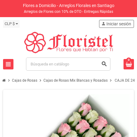
Flores a Domicilio - Arreglos Florales en Santiago
Arreglos de Flores con 10% de DTO - Entregas Rápidas
CLP $
person
Iniciar sesión
0
view_headline
search
chevron_right
chevron_right
chevron_right
Cajas de Rosas
Cajas de Rosas Mix Blancas y Rosadas
CAJA DE 24