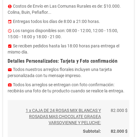
Costos de Envío en Las Comunas Rurales es de: $10.000.
monetization_on
Colina, Buin, Peñaflor...
Entregas todos los días de 8:00 a 21:00 horas.
event
Los rangos disponibles son: 08:00 - 12:00, 12:00 - 15:00,
access_time
15:00 - 18:00 y 18:00 - 21:00.
Se reciben pedidos hasta las 18:00 horas para entrega el
assignment_turned_in
mismo día.
Detalles Personalizados: Tarjeta y Foto confirmación
Todos nuestros arreglos florales incluyen una tarjeta
email
personalizada con tu mensaje impreso.
Todos los arreglos se entregan con foto confirmación:
photo_camera
recibirás una foto de tu producto cuando se realice la entrega.
1 x CAJA DE 24 ROSAS MIX BLANCAS Y
82.000 $
ROSADAS MAS CHOCOLATE GRAGEA
VARSOVIENNE Y PELUCHE:
Subtotal:
82.000 $