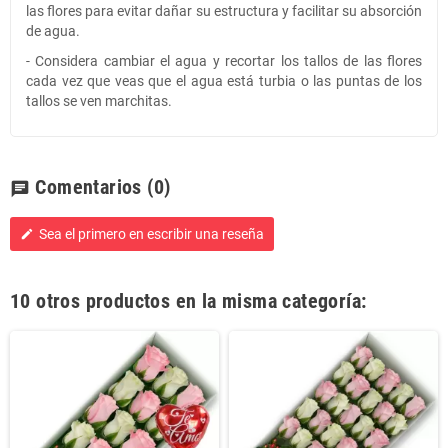
las flores para evitar dañar su estructura y facilitar su absorción
de agua.
- Considera cambiar el agua y recortar los tallos de las flores
cada vez que veas que el agua está turbia o las puntas de los
tallos se ven marchitas.
Comentarios
(0)
chat
Sea el primero en escribir una reseña
edit
10 otros productos en la misma categoría: