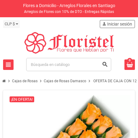
Flores a Domicilio - Arreglos Florales en Santiago
Arreglos de Flores con 10% de DTO - Entregas Rápidas
CLP $
person
Iniciar sesión
0
view_headline
search
chevron_right
chevron_right
chevron_right
Cajas de Rosas
Cajas de Rosas Damasco
OFERTA DE CAJA CON 12
¡EN OFERTA!