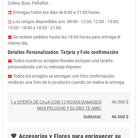
Colina, Buin, Peñaflor...
Entregas todos los días de 8:00 a 21:00 horas.
event
Los rangos disponibles son: 08:00 - 12:00, 12:00 - 15:00,
access_time
15:00 - 18:00 y 18:00 - 21:00.
Se reciben pedidos hasta las 18:00 horas para entrega el
assignment_turned_in
mismo día.
Detalles Personalizados: Tarjeta y Foto confirmación
Todos nuestros arreglos florales incluyen una tarjeta
email
personalizada con tu mensaje impreso.
Todos los arreglos se entregan con foto confirmación:
photo_camera
recibirás una foto de tu producto cuando se realice la entrega.
1 x OFERTA DE CAJA CON 12 ROSAS DAMASCO
46.000 $
MAS PELUCHE Y GLOBO TE AMO:
Subtotal:
46.000 $
💖 Accesorios y Flores para enriquecer su