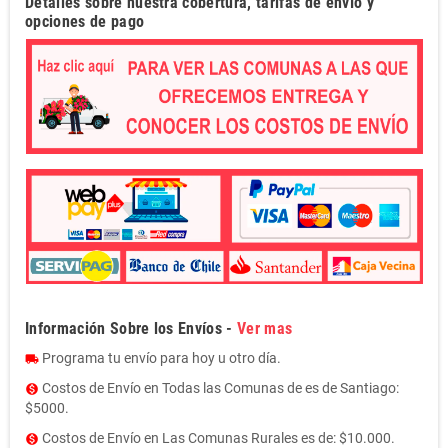
Detalles sobre nuestra cobertura, tarifas de envío y
opciones de pago
Información Sobre los Envíos -
Ver mas
Programa tu envío para hoy u otro día.
local_shipping
Costos de Envío en Todas las Comunas de es de Santiago:
monetization_on
$5000.
Costos de Envío en Las Comunas Rurales es de: $10.000.
monetization_on