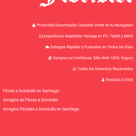
Privacidad Garantizada: Candado Verde en tu Navegador
lock
Experiencia Adaptable: Navega en PC, Tablet y Móvil
devices
Entregas Rápidas y Puntuales en Todos los Días
local_shipping
Compra con Confianza: Sitio Web 100% Seguro
security
Todos los Derechos Reservados
copyright
Floristel.cl 2026
local_florist
Flores a Domicilio en Santiago
Arreglos de Flores a Domicilio
Arreglos Florales a Domicilio en Santiago