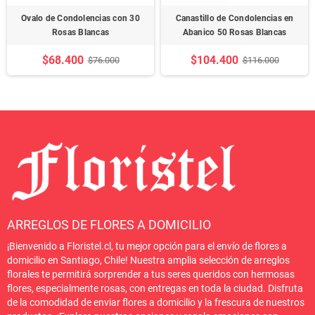
Ovalo de Condolencias con 30
Canastillo de Condolencias en
Rosas Blancas
Abanico 50 Rosas Blancas
$68.400
$104.400
$76.000
$116.000
ARREGLOS DE FLORES A DOMICILIO
¡Bienvenido a Floristel.cl, tu mejor opción para el envío de flores a
domicilio en Santiago, Chile! Nuestra amplia selección de arreglos
florales te permitirá sorprender a tus seres queridos con hermosas
flores, especialmente rosas, con entregas en toda la ciudad. Disfruta
de la comodidad de enviar flores a domicilio y la frescura de nuestros