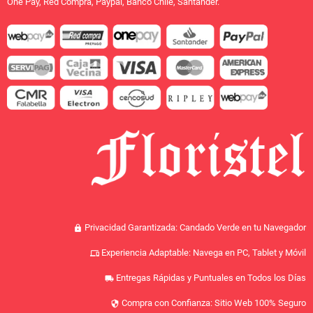
One Pay, Red Compra, Paypal, Banco Chile, Santander.
Privacidad Garantizada: Candado Verde en tu Navegador
lock
Experiencia Adaptable: Navega en PC, Tablet y Móvil
devices
Entregas Rápidas y Puntuales en Todos los Días
local_shipping
Compra con Confianza: Sitio Web 100% Seguro
security