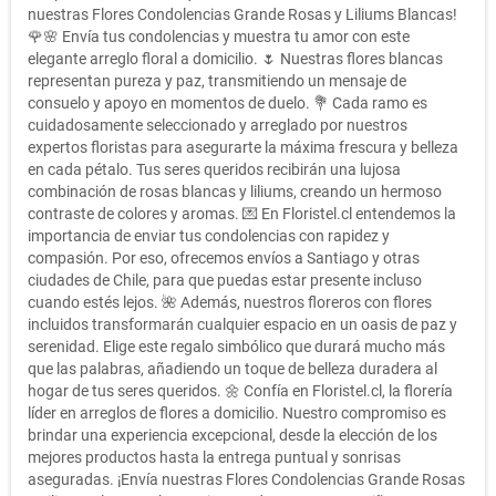
nuestras Flores Condolencias Grande Rosas y Liliums Blancas!
🌹🌸 Envía tus condolencias y muestra tu amor con este
elegante arreglo floral a domicilio. 🌷 Nuestras flores blancas
representan pureza y paz, transmitiendo un mensaje de
consuelo y apoyo en momentos de duelo. 💐 Cada ramo es
cuidadosamente seleccionado y arreglado por nuestros
expertos floristas para asegurarte la máxima frescura y belleza
en cada pétalo. Tus seres queridos recibirán una lujosa
combinación de rosas blancas y liliums, creando un hermoso
contraste de colores y aromas. 💌 En Floristel.cl entendemos la
importancia de enviar tus condolencias con rapidez y
compasión. Por eso, ofrecemos envíos a Santiago y otras
ciudades de Chile, para que puedas estar presente incluso
cuando estés lejos. 🌺 Además, nuestros floreros con flores
incluidos transformarán cualquier espacio en un oasis de paz y
serenidad. Elige este regalo simbólico que durará mucho más
que las palabras, añadiendo un toque de belleza duradera al
hogar de tus seres queridos. 🌼 Confía en Floristel.cl, la florería
líder en arreglos de flores a domicilio. Nuestro compromiso es
brindar una experiencia excepcional, desde la elección de los
mejores productos hasta la entrega puntual y sonrisas
aseguradas. ¡Envía nuestras Flores Condolencias Grande Rosas