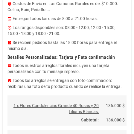
Costos de Envío en Las Comunas Rurales es de: $10.000.
monetization_on
Colina, Buin, Peñaflor...
Entregas todos los días de 8:00 a 21:00 horas.
event
Los rangos disponibles son: 08:00 - 12:00, 12:00 - 15:00,
access_time
15:00 - 18:00 y 18:00 - 21:00.
Se reciben pedidos hasta las 18:00 horas para entrega el
assignment_turned_in
mismo día.
Detalles Personalizados: Tarjeta y Foto confirmación
Todos nuestros arreglos florales incluyen una tarjeta
email
personalizada con tu mensaje impreso.
Todos los arreglos se entregan con foto confirmación:
photo_camera
recibirás una foto de tu producto cuando se realice la entrega.
1 x Flores Condolencias Grande 40 Rosas y 20
136.000 $
Liliums Blancas:
Subtotal:
136.000 $