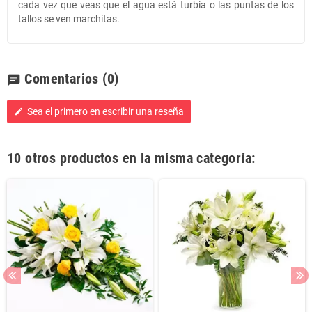
cada vez que veas que el agua está turbia o las puntas de los
tallos se ven marchitas.
Comentarios
(0)
chat
Sea el primero en escribir una reseña
edit
10 otros productos en la misma categoría: