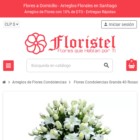
Flores a Domicilio - Arreglos Florales en Santiago
Arreglos de Flores con 10% de DTO - Entregas Rápidas
CLP $
person
Iniciar sesión
0
view_headline
search
chevron_right
chevron_right
Arreglos de Flores Condolencias
Flores Condolencias Grande 40 Rosas y