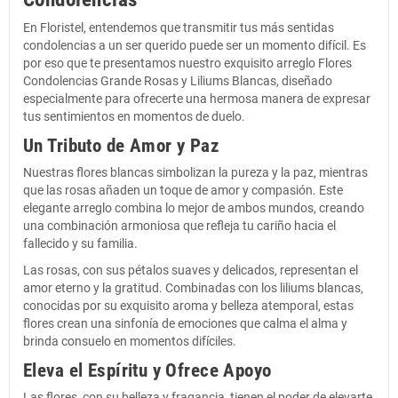
En Floristel, entendemos que transmitir tus más sentidas
condolencias a un ser querido puede ser un momento difícil. Es
por eso que te presentamos nuestro exquisito arreglo Flores
Condolencias Grande Rosas y Liliums Blancas, diseñado
especialmente para ofrecerte una hermosa manera de expresar
tus sentimientos en momentos de duelo.
Un Tributo de Amor y Paz
Nuestras flores blancas simbolizan la pureza y la paz, mientras
que las rosas añaden un toque de amor y compasión. Este
elegante arreglo combina lo mejor de ambos mundos, creando
una combinación armoniosa que refleja tu cariño hacia el
fallecido y su familia.
Las rosas, con sus pétalos suaves y delicados, representan el
amor eterno y la gratitud. Combinadas con los liliums blancas,
conocidas por su exquisito aroma y belleza atemporal, estas
flores crean una sinfonía de emociones que calma el alma y
brinda consuelo en momentos difíciles.
Eleva el Espíritu y Ofrece Apoyo
Las flores, con su belleza y fragancia, tienen el poder de elevarte